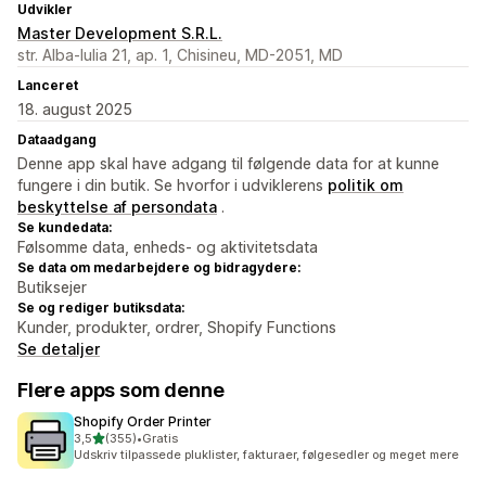
Udvikler
Master Development S.R.L.
str. Alba-Iulia 21, ap. 1, Chisineu, MD-2051, MD
Lanceret
18. august 2025
Dataadgang
Denne app skal have adgang til følgende data for at kunne
fungere i din butik. Se hvorfor i udviklerens
politik om
beskyttelse af persondata
.
Se kundedata:
Følsomme data, enheds- og aktivitetsdata
Se data om medarbejdere og bidragydere:
Butiksejer
Se og rediger butiksdata:
Kunder, produkter, ordrer, Shopify Functions
Se detaljer
Flere apps som denne
Shopify Order Printer
ud af 5 stjerner
3,5
(355)
•
Gratis
355 anmeldelser i alt
Udskriv tilpassede pluklister, fakturaer, følgesedler og meget mere