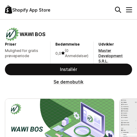
Shopify App Store
WAWI BOS
Priser
Bedømmelse
Udvikler
Mulighed for gratis
(0
Master
0,0
prøveperiode
Anmeldelser)
Development
S.R.L.
Installér
Se demobutik