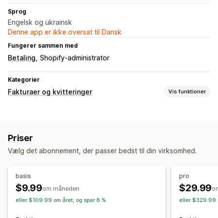
Sprog
Engelsk og ukrainsk
Denne app er ikke oversat til Dansk
Fungerer sammen med
Betaling
Shopify-administrator
Kategorier
Fakturaer og kvitteringer
Vis funktioner
Dokumenttyper
Fakturaer
Priser
Tilpasning
Vælg det abonnement, der passer bedst til din virksomhed.
Branding
Felter
Filhåndtering
basis
pro
$9.99
$29.99
Automatisering af mail
Generering af PDF-filer
om måneden
o
eller $109.99 om året, og spar 8 %
eller $329.99 