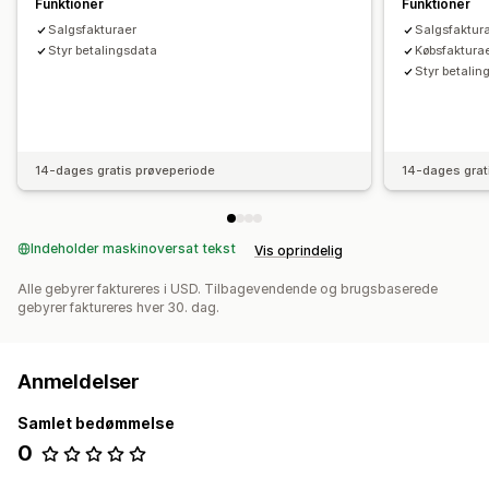
Funktioner
Funktioner
Salgsfakturaer
Salgsfaktur
Styr betalingsdata
Købsfaktura
Styr betalin
14-dages gratis prøveperiode
14-dages grat
Indeholder maskinoversat tekst
Vis oprindelig
Alle gebyrer faktureres i USD. Tilbagevendende og brugsbaserede
gebyrer faktureres hver 30. dag.
Anmeldelser
Samlet bedømmelse
0