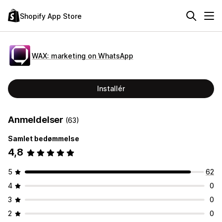
Shopify App Store
WAX: marketing on WhatsApp
Installér
Anmeldelser
(63)
Samlet bedømmelse
4,8
5
62
4
0
3
0
2
0