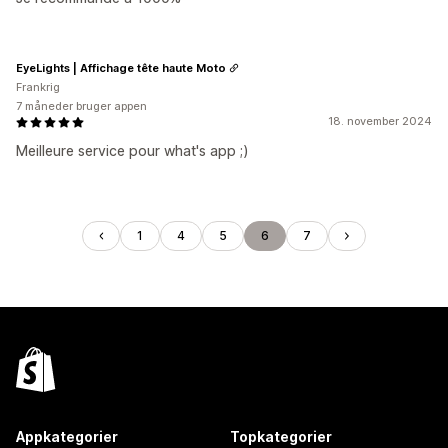
EyeLights | Affichage tête haute Moto
Frankrig
7 måneder bruger appen
18. november 2024
Meilleure service pour what's app ;)
1
4
5
6
7
Appkategorier
Topkategorier