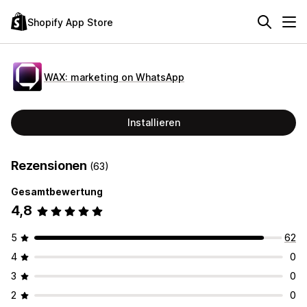
Shopify App Store
WAX: marketing on WhatsApp
Installieren
Rezensionen
(63)
Gesamtbewertung
4,8
5
62
4
0
3
0
2
0