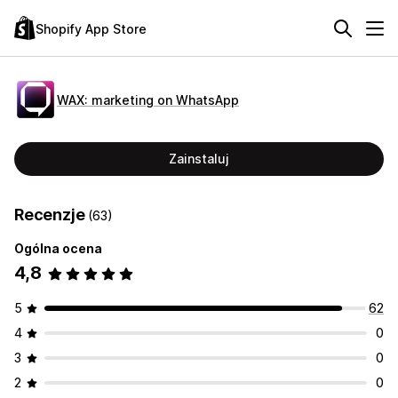
Shopify App Store
WAX: marketing on WhatsApp
Zainstaluj
Recenzje
(63)
Ogólna ocena
4,8
5
62
4
0
3
0
2
0