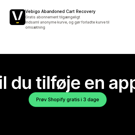
Vebigo Abandoned Cart Recovery
Gratis abonnement tilgængeligt
Indsaml anonyme kurve, og gør forladte kurve til
omsætning
il du tilføje en ap
Prøv Shopify gratis i 3 dage