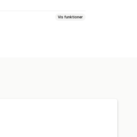
Vis funktioner
r til samtykke
ssporing
/B-test
Målretningsregler