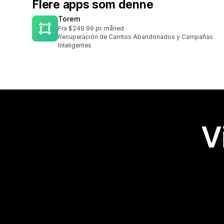
Flere apps som denne
Torem
Fra $249.99 pr. måned
Recuperación de Carritos Abandonados y Campañas
Inteligentes
V