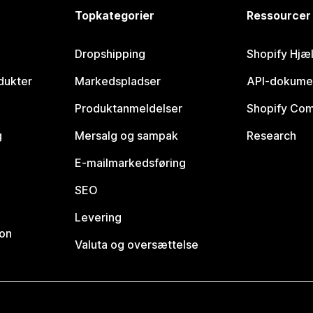
Topkategorier
Ressourcer
Dropshipping
Shopify Hjæ
dukter
Markedspladser
API-dokume
Produktanmeldelser
Shopify Co
g
Mersalg og sampak
Research
E-mailmarkedsføring
SEO
Levering
ion
Valuta og oversættelse