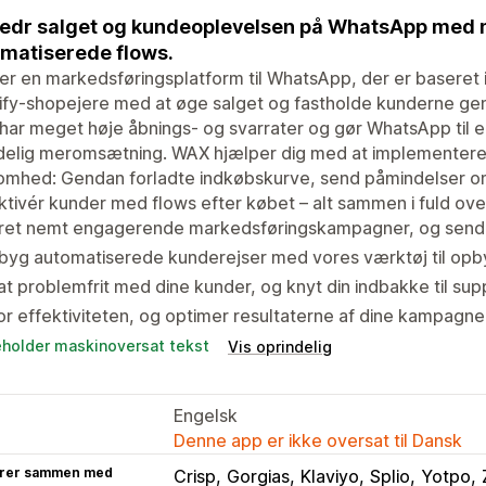
edr salget og kundeoplevelsen på WhatsApp med
matiserede flows.
r en markedsføringsplatform til WhatsApp, der er baseret i 
ify-shopejere med at øge salget og fastholde kunderne ge
ar meget høje åbnings- og svarrater og gør WhatsApp til e
elig meromsætning. WAX hjælper dig med at implementere d
omhed: Gendan forladte indkøbskurve, send påmindelser om 
ktivér kunder med flows efter købet – alt sammen i fuld 
ret nemt engagerende markedsføringskampagner, og send de
byg automatiserede kunderejser med vores værktøj til opb
t problemfrit med dine kunder, og knyt din indbakke til su
r effektiviteten, og optimer resultaterne af dine kampagne
eholder maskinoversat tekst
Vis oprindelig
Engelsk
Denne app er ikke oversat til Dansk
rer sammen med
Crisp
Gorgias
Klaviyo
Splio
Yotpo