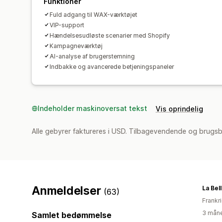
Funktioner
Fuld adgang til WAX-værktøjet
VIP-support
Hændelsesudløste scenarier med Shopify
Kampagneværktøj
AI-analyse af brugerstemning
Indbakke og avancerede betjeningspaneler
Indeholder maskinoversat tekst
Vis oprindelig
Alle gebyrer faktureres i USD. Tilbagevendende og brugs
Anmeldelser
La Bel
(63)
Frankr
3 måne
Samlet bedømmelse