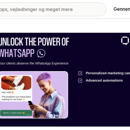
Gennem
ri med udvalgte billeder