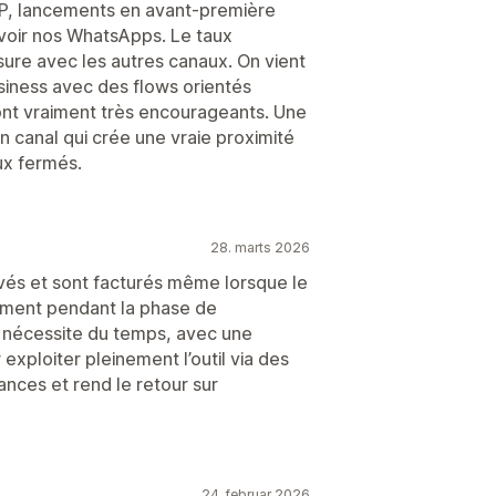
IP, lancements en avant-première
voir nos WhatsApps. Le taux
e avec les autres canaux. On vient
siness avec des flows orientés
 sont vraiment très encourageants. Une
un canal qui crée une vraie proximité
x fermés.
28. marts 2026
levés et sont facturés même lorsque le
amment pendant la phase de
 nécessite du temps, avec une
exploiter pleinement l’outil via des
nces et rend le retour sur
24. februar 2026