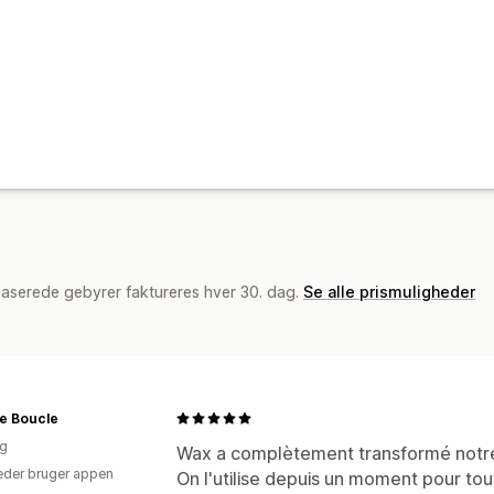
baserede gebyrer faktureres hver 30. dag.
Se alle prismuligheder
le Boucle
ig
Wax a complètement transformé notre r
der bruger appen
On l'utilise depuis un moment pour tout