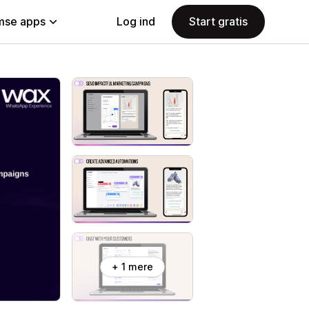
se apps
Log ind
Start gratis
+ 1 mere