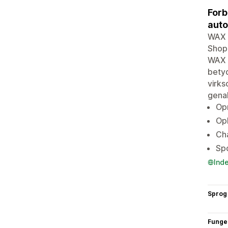
Forb
auto
WAX e
Shop
WAX h
betyd
virks
gena
Op
Op
Cha
Spo
Ind
Sprog
Funge