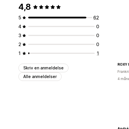
4,8
5
62
4
0
3
0
2
0
1
1
ROXY 
Skriv en anmeldelse
Frankr
Alle anmeldelser
4 måne
André