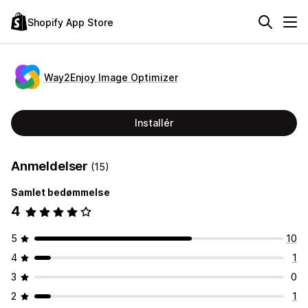
Shopify App Store
Way2Enjoy Image Optimizer
Installér
Anmeldelser
(15)
Samlet bedømmelse
4
5
10
4
1
3
0
2
1