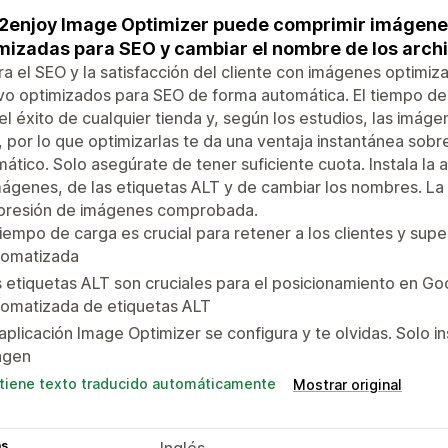
enjoy Image Optimizer puede comprimir imágene
mizadas para SEO y cambiar el nombre de los arch
a el SEO y la satisfacción del cliente con imágenes optimi
vo optimizados para SEO de forma automática. El tiempo de
el éxito de cualquier tienda y, según los estudios, las imá
 por lo que optimizarlas te da una ventaja instantánea sob
ático. Solo asegúrate de tener suficiente cuota. Instala la 
mágenes, de las etiquetas ALT y de cambiar los nombres. La 
resión de imágenes comprobada.
tiempo de carga es crucial para retener a los clientes y sup
tomatizada
 etiquetas ALT son cruciales para el posicionamiento en Go
tomatizada de etiquetas ALT
aplicación Image Optimizer se configura y te olvidas. Solo ins
agen
tiene texto traducido automáticamente
Mostrar original
as
Inglés