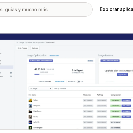
Explorar aplic
ía de imágenes destacadas