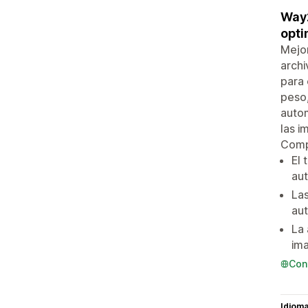
Way2
opti
Mejor
archi
para 
peso,
autom
las i
Comp
El 
au
Las
au
La 
im
Con
Idiom