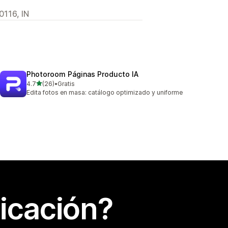
0116, IN
Photoroom Páginas Producto IA
de 5 estrellas
4.7
(26)
•
Gratis
26 reseñas en total
Edita fotos en masa: catálogo optimizado y uniforme
icación?