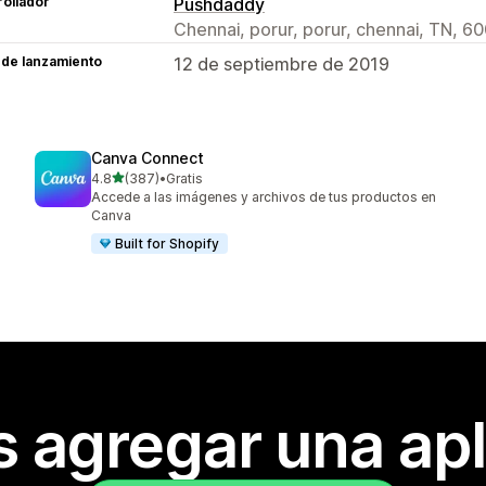
ollador
Pushdaddy
Chennai, porur, porur, chennai, TN, 60
 de lanzamiento
12 de septiembre de 2019
Canva Connect
de 5 estrellas
4.8
(387)
•
Gratis
387 reseñas en total
Accede a las imágenes y archivos de tus productos en
Canva
Built for Shopify
s agregar una apl