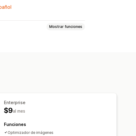
spañol
Mostrar funciones
n de imágenes
SEO
os
Compresión
Enterprise
$9
al mes
Funciones
Optimizador de imágenes