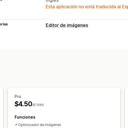
Esta aplicación no está traducida al E
orías
Editor de imágenes
Optimización de la imagen
Optimización automática
Compresió
Texto alternativo
Edición masiva
Texto alternativo
Nombres de archiv
Pro
$4.50
al mes
Funciones
Optimizador de imágenes