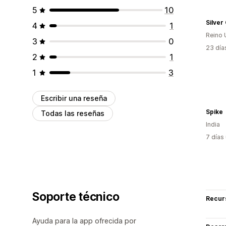
5
10
Silver
4
1
Reino 
3
0
23 día
2
1
1
3
Escribir una reseña
Spike
Todas las reseñas
India
7 días
Soporte técnico
Recur
Ayuda para la app ofrecida por