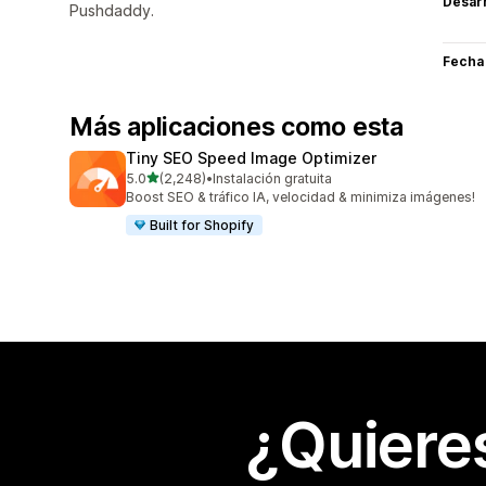
Desarr
Pushdaddy.
Fecha
Más aplicaciones como esta
Tiny SEO Speed Image Optimizer
de 5 estrellas
5.0
(2,248)
•
Instalación gratuita
2248 reseñas en total
Boost SEO & tráfico IA, velocidad & minimiza imágenes!
Built for Shopify
¿Quiere