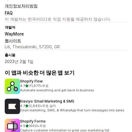
개인정보처리방침
FAQ
이 개발자는 한국어(으)로 직접 지원을 제공하지 않습니다.
개발자
WayMore
웹사이트
Liti, Thessaloniki, 57200, GR
출시됨
2023년 2월 1일
이 앱과 비슷한 더 많은 앱 보기
Shopify Flow
별 5개 중
4.7
(11,677)
•
무료
총 리뷰 11677개
Automate everything and get back to business
Klaviyo: Email Marketing & SMS
별 5개 중
4.7
(2,943)
•
무료 설치
총 리뷰 2943개
Email marketing, SMS, & WhatsApp that turn messages into sales
Shopify Forms
별 5개 중
4.5
(662)
•
무료
총 리뷰 662개
Capture customer information to grow your marketing list