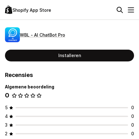
Shopify App Store
WBL ‑ AI ChatBot Pro
Installeren
Recensies
Algemene beoordeling
0
5
0
4
0
3
0
2
0