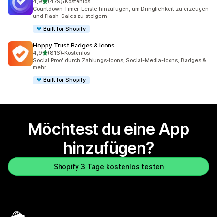
von 5 Sternen
4,9
(479)
•
Kostenlos
479 Rezensionen insgesamt
Countdown-Timer-Leiste hinzufügen, um Dringlichkeit zu erzeugen
und Flash-Sales zu steigern
Built for Shopify
Hoppy Trust Badges & Icons
von 5 Sternen
4,9
(816)
•
Kostenlos
816 Rezensionen insgesamt
Social Proof durch Zahlungs-Icons, Social-Media-Icons, Badges &
mehr
Built for Shopify
Möchtest du eine App
hinzufügen?
Shopify 3 Tage kostenlos testen