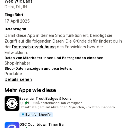
Weblytic Labs
Delhi, DL, IN
Eingeführt
17. April 2025
Datenzugriff
Damit diese App in deinem Shop funktioniert, benötigt sie
Zugriff auf die folgenden Daten. Die Gründe dafür findest du in
der
Datenschutzerklärung
des Entwicklers bzw. der
Entwicklerin.
Daten von Mitarbeiter:innen und Beitragenden einsehen:
Shop-Inhaber
Shop-Daten anzeigen und bearbeiten:
Produkte
Details sehen
Mehr Apps wie diese
Essential Trust Badges & Icons
von 5 Sternen
5,0
(1.034)
•
Kostenloser Plan verfügbar
1034 Rezensionen insgesamt
Umsatz steigern mit Abzeichen, Symbolen, Etiketten, Bannern.
Built for Shopify
GSC Countdown Timer Bar