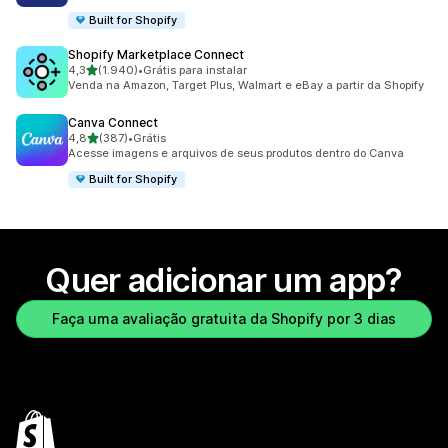
Built for Shopify
Shopify Marketplace Connect
de 5 estrelas
4,3
(1.940)
•
Grátis para instalar
1940 avaliações ao todo
Venda na Amazon, Target Plus, Walmart e eBay a partir da Shopify
Canva Connect
de 5 estrelas
4,8
(387)
•
Grátis
387 avaliações ao todo
Acesse imagens e arquivos de seus produtos dentro do Canva
Built for Shopify
Quer adicionar um app?
Faça uma avaliação gratuita da Shopify por 3 dias