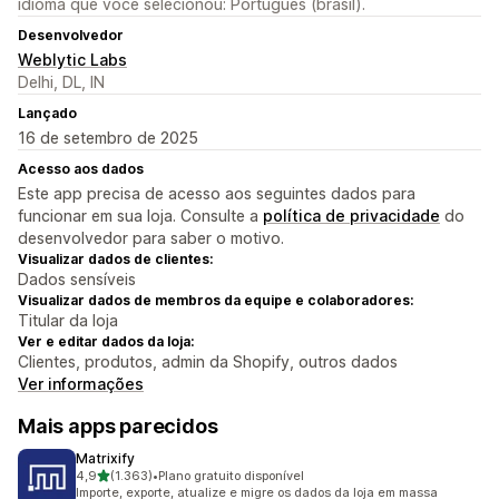
idioma que você selecionou: Português (brasil).
Desenvolvedor
Weblytic Labs
Delhi, DL, IN
Lançado
16 de setembro de 2025
Acesso aos dados
Este app precisa de acesso aos seguintes dados para
funcionar em sua loja. Consulte a
política de privacidade
do
desenvolvedor para saber o motivo.
Visualizar dados de clientes:
Dados sensíveis
Visualizar dados de membros da equipe e colaboradores:
Titular da loja
Ver e editar dados da loja:
Clientes, produtos, admin da Shopify, outros dados
Ver informações
Mais apps parecidos
Matrixify
de 5 estrelas
4,9
(1.363)
•
Plano gratuito disponível
1363 avaliações ao todo
Importe, exporte, atualize e migre os dados da loja em massa