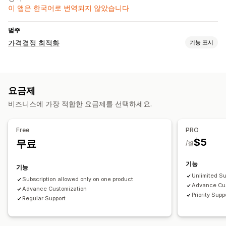
이 앱은 한국어로 번역되지 않았습니다
범주
가격결정 최적화
기능 표시
가격 관리
사용자 지정 가격 책정
가격 매칭
가격 되돌리기
요금제
모니터링
비즈니스에 가장 적합한 요금제를 선택하세요.
가격 추적
가격 알림
분석
Free
PRO
$5
무료
/월
기능
기능
Unlimited Su
Subscription allowed only on one product
Advance Cus
Advance Customization
Priority Supp
Regular Support