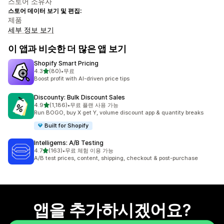
스토어 소유자
스토어 데이터 보기 및 편집:
제품
세부 정보 보기
이 앱과 비슷한 더 많은 앱 보기
Shopify Smart Pricing
별 5개 중
4.3
(80)
•
무료
총 리뷰 80개
Boost profit with AI-driven price tips
Discounty: Bulk Discount Sales
별 5개 중
4.9
(1,186)
•
무료 플랜 사용 가능
총 리뷰 1186개
Run BOGO, buy X get Y, volume discount app & quantity breaks
Built for Shopify
Intelligems: A/B Testing
별 5개 중
4.7
(163)
•
무료 체험 이용 가능
총 리뷰 163개
A/B test prices, content, shipping, checkout & post-purchase
앱을 추가하시겠어요?