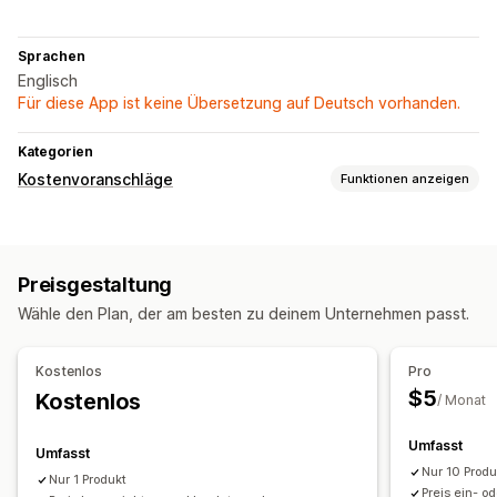
Sprachen
Englisch
Für diese App ist keine Übersetzung auf Deutsch vorhanden.
Kategorien
Kostenvoranschläge
Funktionen anzeigen
Preisbildungsregeln
Preis ausblenden
Ein- und Ausblenden
Angebot anfordern
Preisgestaltung
Angebot in Bestellung umwandeln
Wähle den Plan, der am besten zu deinem Unternehmen passt.
Anpassung
Schaltflächen
Angebotsformular
Kostenlos
Pro
$5
Kostenlos
Benachrichtigungen
/ Monat
Adminbereich-Benachrichtigungen
Umfasst
Umfasst
Angebotsaktualisierungen
E-Mail-Benachrichtigungen
Nur 10 Prod
Nur 1 Produkt
Preis ein- o