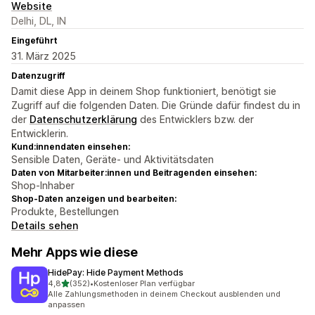
Website
Delhi, DL, IN
Eingeführt
31. März 2025
Datenzugriff
Damit diese App in deinem Shop funktioniert, benötigt sie
Zugriff auf die folgenden Daten. Die Gründe dafür findest du in
der
Datenschutzerklärung
des Entwicklers bzw. der
Entwicklerin.
Kund:innendaten einsehen:
Sensible Daten, Geräte- und Aktivitätsdaten
Daten von Mitarbeiter:innen und Beitragenden einsehen:
Shop-Inhaber
Shop-Daten anzeigen und bearbeiten:
Produkte, Bestellungen
Details sehen
Mehr Apps wie diese
HidePay: Hide Payment Methods
von 5 Sternen
4,8
(352)
•
Kostenloser Plan verfügbar
352 Rezensionen insgesamt
Alle Zahlungsmethoden in deinem Checkout ausblenden und
anpassen