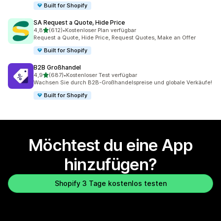
Built for Shopify
SA Request a Quote, Hide Price
von 5 Sternen
4,8
(612)
•
Kostenloser Plan verfügbar
612 Rezensionen insgesamt
Request a Quote, Hide Price, Request Quotes, Make an Offer
Built for Shopify
B2B Großhandel
von 5 Sternen
4,9
(687)
•
Kostenloser Test verfügbar
687 Rezensionen insgesamt
Wachsen Sie durch B2B-Großhandelspreise und globale Verkäufe!
Built for Shopify
Möchtest du eine App
hinzufügen?
Shopify 3 Tage kostenlos testen