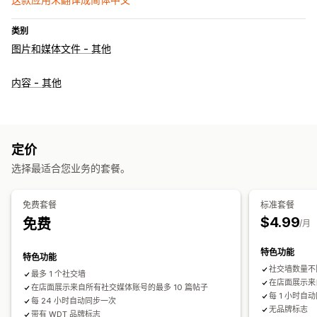
类别
图片和媒体文件 - 其他
内容 - 其他
定价
选择最适合您业务的套餐。
免费套餐
标准套餐
$4.99
免费
/月
特色功能
特色功能
社交墙数量不
最多 1 个社交墙
在店面展示来
在店面展示来自所有社交媒体账号的最多 10 篇帖子
每 1 小时自
每 24 小时自动同步一次
无品牌标志
带有 WDT 品牌标志