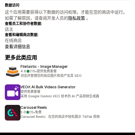
数据访问
这个应用需要获得以下数据的访问权限，才能在您的商店中运行。
如需了解原因，请查阅开发人员的
隐私政策
。
查看员工和协作者数据:
店主
查看和编辑商店数据:
在线商店
查看详细信息
更多此类应用
Filetastic ‑ Image Manager
星（满分 5 星）
4.6
(11)
•
提供免费套餐
总共 11 条评论
浏览并管理您的商店图片和资产及其 SEO
VEOit AI Bulk Videos Generator
提供免费套餐
采用 Google Gemini VEO 技术的 AI 产品视频生成器
Carousel Reels
星（满分 5 星）
5.0
(1)
•
免费
总共 1 条评论
Carousel Reels：在您的商店中轻松展示 TikTok 视频