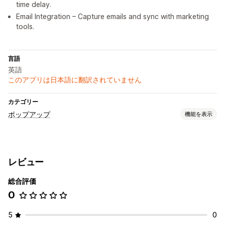
time delay.
Email Integration – Capture emails and sync with marketing
tools.
言語
英語
このアプリは日本語に翻訳されていません
カテゴリー
ポップアップ
機能を表示
ポップアップ種類
メールポップアップ
ディスカウント
バナー
レビュー
カスタムポップアップ
総合評価
ポップアップ管理
0
オートメーション
5
0