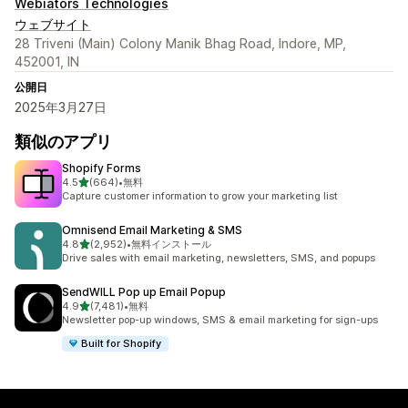
Webiators Technologies
ウェブサイト
28 Triveni (Main) Colony Manik Bhag Road, Indore, MP,
452001, IN
公開日
2025年3月27日
類似のアプリ
Shopify Forms
5つ星中
4.5
(664)
•
無料
合計レビュー数：664件
Capture customer information to grow your marketing list
Omnisend Email Marketing & SMS
5つ星中
4.8
(2,952)
•
無料インストール
合計レビュー数：2952件
Drive sales with email marketing, newsletters, SMS, and popups
SendWILL Pop up Email Popup
5つ星中
4.9
(7,481)
•
無料
合計レビュー数：7481件
Newsletter pop-up windows, SMS & email marketing for sign-ups
Built for Shopify