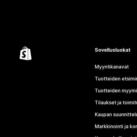
Sovellusluokat
Myyntikanavat
Tuotteiden etsimi
Tuotteiden myym
Tilaukset ja toimi
Kaupan suunnittel
Markkinointi ja ko