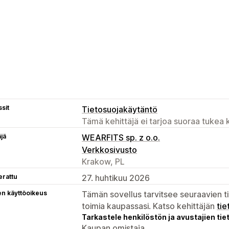
sit
Tietosuojakäytäntö
Tämä kehittäjä ei tarjoa suoraa tukea k
äjä
WEARFITS sp. z o.o.
Verkkosivusto
Krakow, PL
erattu
27. huhtikuu 2026
en käyttöoikeus
Tämän sovellus tarvitsee seuraavien ti
toimia kaupassasi. Katso kehittäjän
tie
Tarkastele henkilöstön ja avustajien tiet
Kaupan omistaja