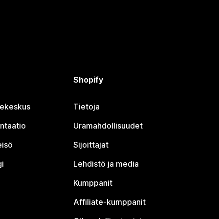
Shopify
jekeskus
Tietoja
ntaatio
Uramahdollisuudet
eisö
Sijoittajat
i
Lehdistö ja media
Kumppanit
Affiliate-kumppanit