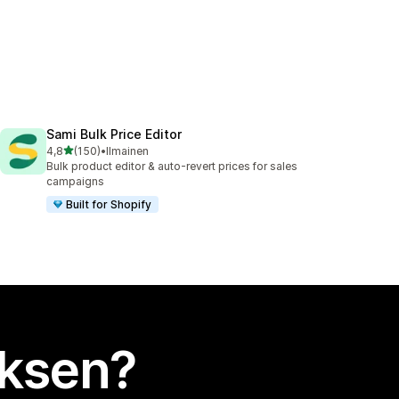
Sami Bulk Price Editor
/ 5 tähteä
4,8
(150)
•
Ilmainen
150 arvostelua yhteensä
Bulk product editor & auto-revert prices for sales
campaigns
Built for Shopify
uksen?