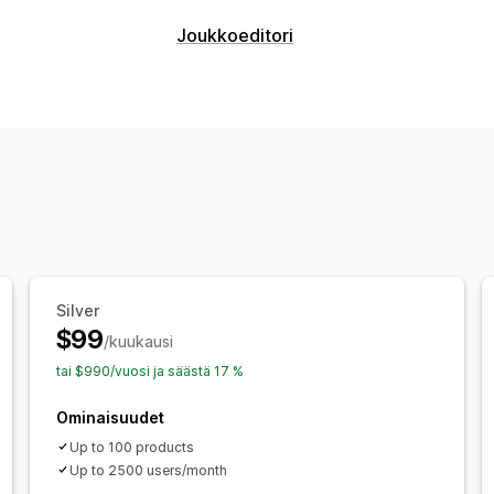
Visualisointi
Joukkoeditori
3D-mallit
Lisätty todellisuus
Virtuaal
Muokattavat resurssit
Mukautukset
Tuotteet
Mallin luominen
Toiminnot
Joukkomuokkaus
Silver
$99
/kuukausi
tai $990/vuosi ja säästä 17 %
Ominaisuudet
Up to 100 products
Up to 2500 users/month