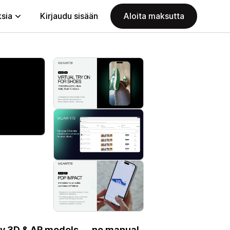
ksia
Kirjaudu sisään
Aloita maksutta
dy 3D & AR models — no manual