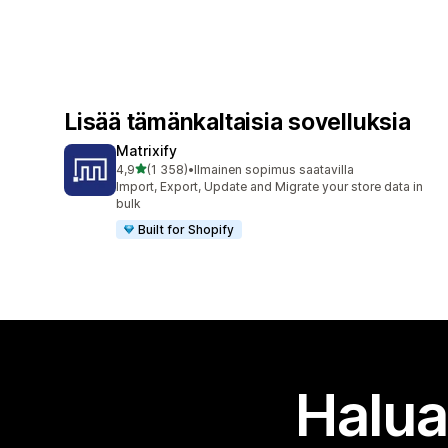
Lisää tämänkaltaisia sovelluksia
Matrixify
/ 5 tähteä
4,9
(1 358)
•
Ilmainen sopimus saatavilla
1358 arvostelua yhteensä
Import, Export, Update and Migrate your store data in
bulk
Built for Shopify
Halua