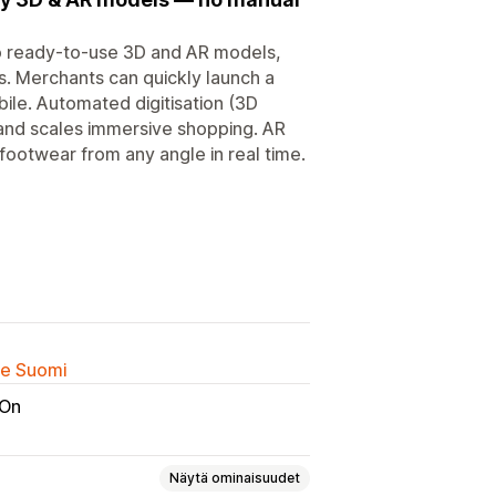
o ready-to-use 3D and AR models,
es. Merchants can quickly launch a
bile. Automated digitisation (3D
and scales immersive shopping. AR
footwear from any angle in real time.
lle Suomi
-On
Näytä ominaisuudet