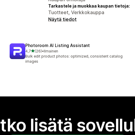
Tarkastele ja muokkaa kaupan tietoja:
Tuotteet, Verkkokauppa
Näytä tiedot
Photoroom AI Listing Assistant
/ 5 tähteä
4,7
(26)
•
Ilmainen
26 arvostelua yhteensä
Bulk edit product photos: optimized, consistent catalog
images
tko lisätä sovell