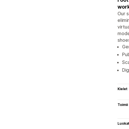
work
Our s
elimi
virtu
model
shoes
Ge
Pub
Sca
Dig
Kielet
Toimii
Luoka