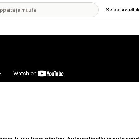
Selaa sovellu
elykuvagalleria
wear tryon from photos. Automatically create rea