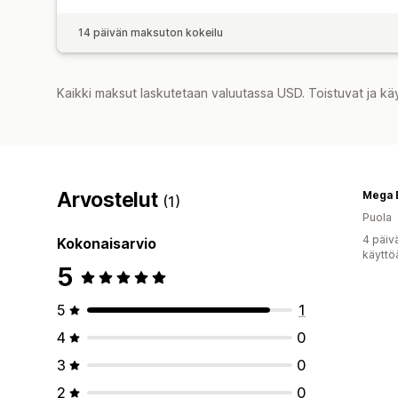
14 päivän maksuton kokeilu
Kaikki maksut laskutetaan valuutassa USD. Toistuvat ja kä
Arvostelut
Mega 
(1)
Puola
4 päiv
Kokonaisarvio
käyttö
5
5
1
4
0
3
0
2
0