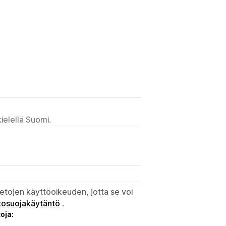
ielellä Suomi.
etojen käyttöoikeuden, jotta se voi
tosuojakäytäntö
.
oja: