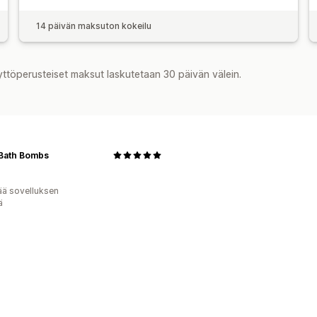
14 päivän maksuton kokeilu
yttöperusteiset maksut laskutetaan 30 päivän välein.
Bath Bombs
ää sovelluksen
ä