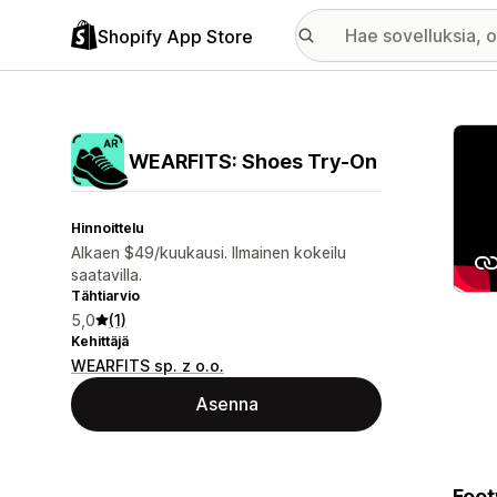
Shopify App Store
Esitt
WEARFITS: Shoes Try‑On
Hinnoittelu
Alkaen $49/kuukausi. Ilmainen kokeilu
saatavilla.
Tähtiarvio
5,0
(1)
Kehittäjä
WEARFITS sp. z o.o.
Asenna
Foot