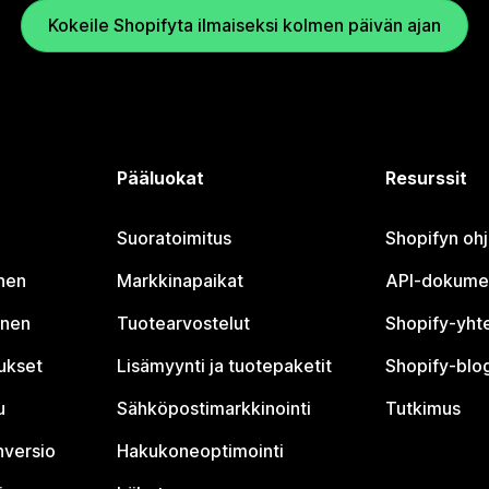
Kokeile Shopifyta ilmaiseksi kolmen päivän ajan
Pääluokat
Resurssit
Suoratoimitus
Shopifyn oh
nen
Markkinapaikat
API-dokume
inen
Tuotearvostelut
Shopify-yht
tukset
Lisämyynti ja tuotepaketit
Shopify-blog
u
Sähköpostimarkkinointi
Tutkimus
nversio
Hakukoneoptimointi