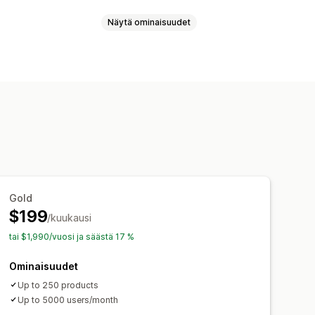
Näytä ominaisuudet
inen sovitus
Tekoälypohjainen
Gold
$199
/kuukausi
tai $1,990/vuosi ja säästä 17 %
Ominaisuudet
Up to 250 products
Up to 5000 users/month