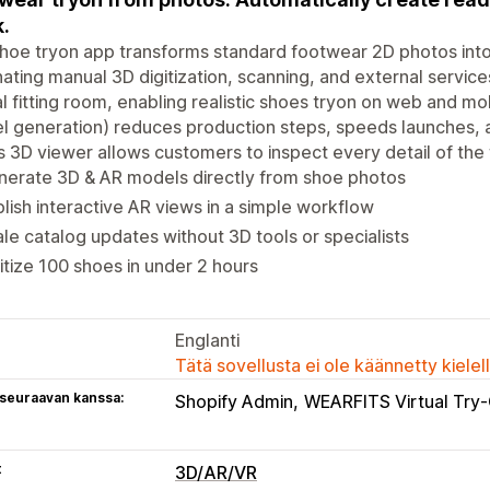
.
hoe tryon app transforms standard footwear 2D photos int
nating manual 3D digitization, scanning, and external servic
al fitting room, enabling realistic shoes tryon on web and mo
 generation) reduces production steps, speeds launches, 
 3D viewer allows customers to inspect every detail of the 
nerate 3D & AR models directly from shoe photos
lish interactive AR views in a simple workflow
le catalog updates without 3D tools or specialists
itize 100 shoes in under 2 hours
Englanti
Tätä sovellusta ei ole käännetty kiele
 seuraavan kanssa:
Shopify Admin
WEARFITS Virtual Try
t
3D/AR/VR