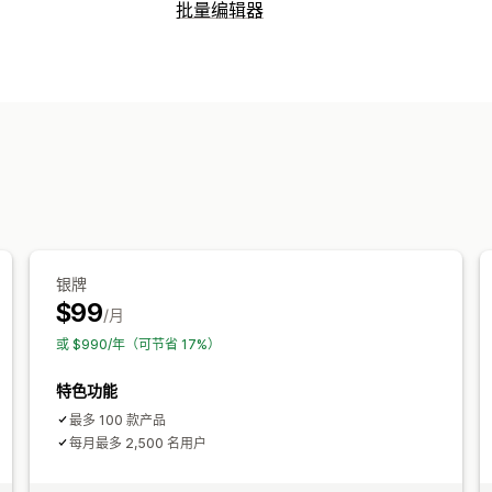
可视化
批量编辑器
3D 模型
增强现实
虚拟试穿
AI 驱动
可编辑资源
自定义
产品
模型创建
操作
批量编辑
银牌
$99
/月
或 $990/年（可节省 17%）
特色功能
最多 100 款产品
每月最多 2,500 名用户