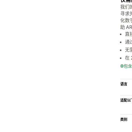
我们
寻求
化数
助 
直
通
无
在
包含
语言
适配以
类别