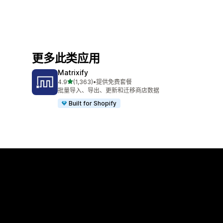
更多此类应用
Matrixify
星（满分 5 星）
4.9
(1,363)
•
提供免费套餐
总共 1363 条评论
批量导入、导出、更新和迁移商店数据
Built for Shopify