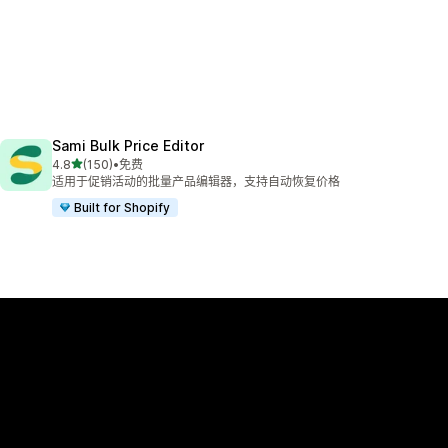
Sami Bulk Price Editor
星（满分 5 星）
4.8
(150)
•
免费
总共 150 条评论
适用于促销活动的批量产品编辑器，支持自动恢复价格
Built for Shopify