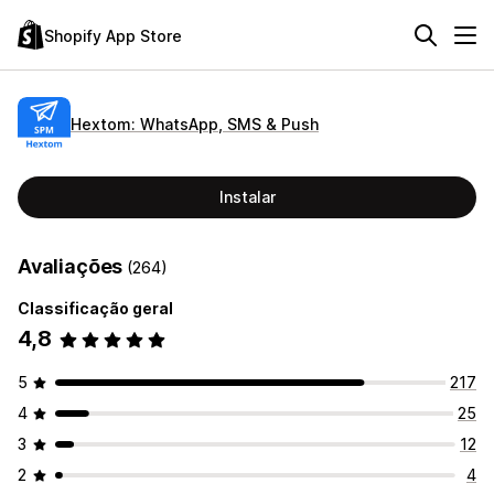
Shopify App Store
Hextom: WhatsApp, SMS & Push
Instalar
Avaliações
(264)
Classificação geral
4,8
5
217
4
25
3
12
2
4