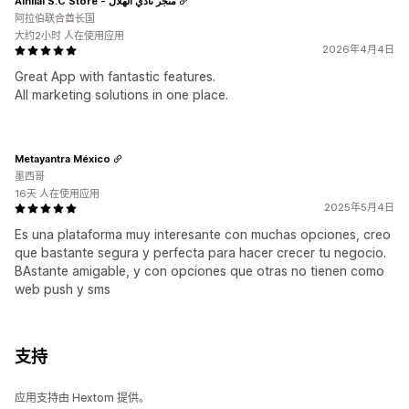
Alhilal S.C Store - متجر نادي الهلال
阿拉伯联合酋长国
大约2小时 人在使用应用
2026年4月4日
Great App with fantastic features.
All marketing solutions in one place.
Metayantra México
墨西哥
16天 人在使用应用
2025年5月4日
Es una plataforma muy interesante con muchas opciones, creo
que bastante segura y perfecta para hacer crecer tu negocio.
BAstante amigable, y con opciones que otras no tienen como
web push y sms
支持
应用支持由 Hextom 提供。