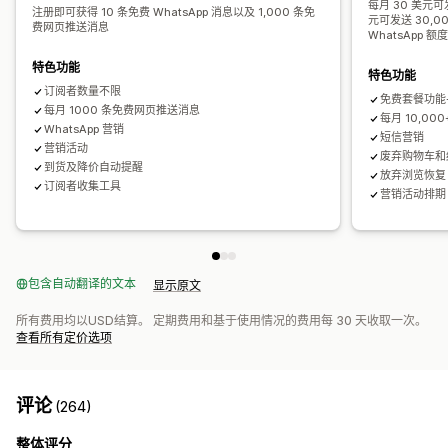
每月 30 美元可
注册即可获得 10 条免费 WhatsApp 消息以及 1,000 条免
元可发送 30,
费网页推送消息
WhatsApp 额
特色功能
特色功能
订阅者数量不限
免费套餐功能
每月 1000 条免费网页推送消息
每月 10,0
WhatsApp 营销
短信营销
营销活动
废弃购物车和
到货及降价自动提醒
放弃浏览恢复
订阅者收集工具
营销活动排期
包含自动翻译的文本
显示原文
所有费用均以USD结算。 定期费用和基于使用情况的费用每 30 天收取一次。
查看所有定价选项
评论
(264)
整体评分