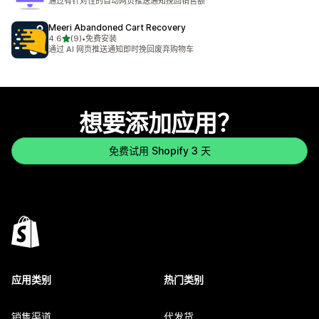
通过有针对性的自动网页推送通知挽回销售额
Meeri Abandoned Cart Recovery
星（满分 5 星）
4.6
(9)
•
免费安装
总共 9 条评论
通过 AI 网页推送通知即时挽回废弃购物车
想要添加应用？
免费试用 Shopify 3 天
应用类别
热门类别
销售渠道
代发货