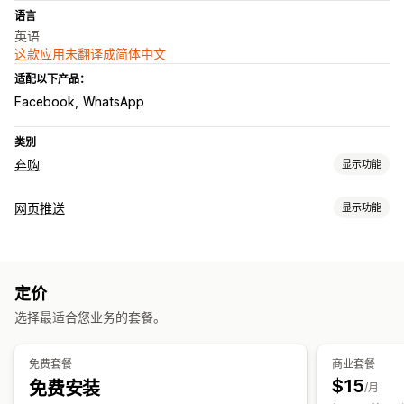
语言
英语
这款应用未翻译成简体中文
适配以下产品：
Facebook
WhatsApp
类别
弃购
显示功能
弃购恢复
网页推送
显示功能
个性化宣传活动
短信通知
网页推送通知
多渠道消息传送
通知类型
跨设备购物车
选择加入弹出窗口
折扣优惠
限时优惠
转化跟踪
弃购恢复
产品到货
定制活动
限时抢购
订单更新
价格提醒
自动化工作流程
定价
产品公告
促销
提醒
欢迎消息
展示选项
选择最适合您业务的套餐。
订阅者管理
自定义品牌营销
弹出窗口生成器
自定义折扣码
触发器
模板
自动通知
导入和导出
管理偏好设置
订阅者列表
选择加入
可自定义小组件
多语言
A/B 测试
定向规则
行为跟踪
免费套餐
商业套餐
列表清理
细分
A/B 测试
转化跟踪
互动跟踪
$15
免费安装
/月