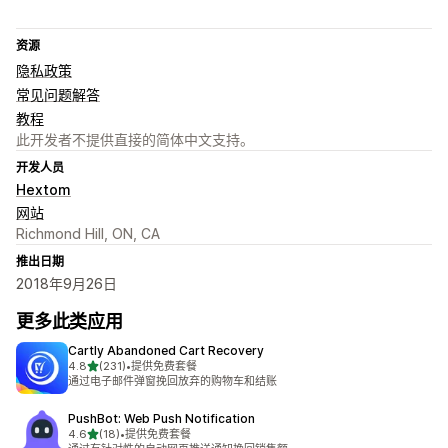
资源
隐私政策
常见问题解答
教程
此开发者不提供直接的简体中文支持。
开发人员
Hextom
网站
Richmond Hill, ON, CA
推出日期
2018年9月26日
更多此类应用
Cartly Abandoned Cart Recovery
星（满分 5 星）
4.8
(231)
•
提供免费套餐
总共 231 条评论
通过电子邮件弹窗挽回放弃的购物车和结账
PushBot: Web Push Notification
星（满分 5 星）
4.6
(18)
•
提供免费套餐
总共 18 条评论