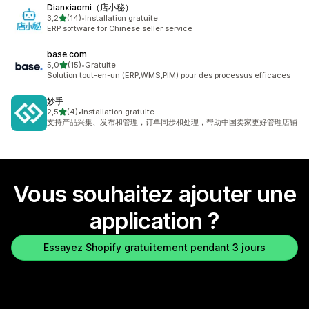
Dianxiaomi（店小秘）
étoile(s) sur 5
3,2
(14)
•
Installation gratuite
14 avis au total
ERP software for Chinese seller service
base.com
étoile(s) sur 5
5,0
(15)
•
Gratuite
15 avis au total
Solution tout-en-un (ERP,WMS,PIM) pour des processus efficaces
妙手
étoile(s) sur 5
2,5
(4)
•
Installation gratuite
4 avis au total
支持产品采集、发布和管理，订单同步和处理，帮助中国卖家更好管理店铺
Vous souhaitez ajouter une
application ?
Essayez Shopify gratuitement pendant 3 jours