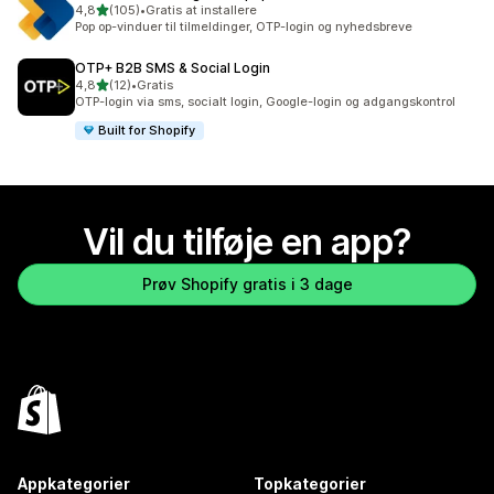
ud af 5 stjerner
4,8
(105)
•
Gratis at installere
105 anmeldelser i alt
Pop op-vinduer til tilmeldinger, OTP-login og nyhedsbreve
OTP+ B2B SMS & Social Login
ud af 5 stjerner
4,8
(12)
•
Gratis
12 anmeldelser i alt
OTP-login via sms, socialt login, Google-login og adgangskontrol
Built for Shopify
Vil du tilføje en app?
Prøv Shopify gratis i 3 dage
Appkategorier
Topkategorier