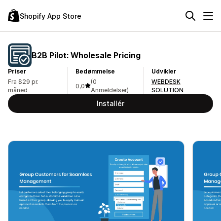
Shopify App Store
B2B Pilot: Wholesale Pricing
Priser
Bedømmelse
Udvikler
Fra $29 pr.
(0
WEBDESK
0,0
måned
Anmeldelser)
SOLUTION
Installér