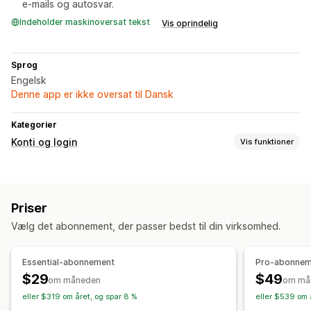
e-mails og autosvar.
Indeholder maskinoversat tekst
Vis oprindelig
Sprog
Engelsk
Denne app er ikke oversat til Dansk
Kategorier
Konti og login
Vis funktioner
Kontostyring
Profiler
Tagging
Registreringsformularer
Priser
Tilpassede felter
Vælg det abonnement, der passer bedst til din virksomhed.
Adgangskontrol
Godkend anmodninger
Begræns adgang
Tilpassede regler
Essential-abonnement
Pro-abonnem
$29
$49
om måneden
om må
eller $319 om året, og spar 8 %
eller $539 om 