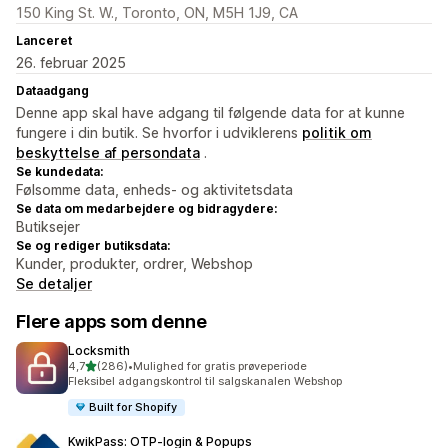
150 King St. W., Toronto, ON, M5H 1J9, CA
Lanceret
26. februar 2025
Dataadgang
Denne app skal have adgang til følgende data for at kunne
fungere i din butik. Se hvorfor i udviklerens
politik om
beskyttelse af persondata
.
Se kundedata:
Følsomme data, enheds- og aktivitetsdata
Se data om medarbejdere og bidragydere:
Butiksejer
Se og rediger butiksdata:
Kunder, produkter, ordrer, Webshop
Se detaljer
Flere apps som denne
Locksmith
ud af 5 stjerner
4,7
(286)
•
Mulighed for gratis prøveperiode
286 anmeldelser i alt
Fleksibel adgangskontrol til salgskanalen Webshop
Built for Shopify
KwikPass: OTP‑login & Popups