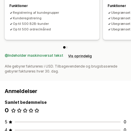
Funktioner
Funktioner
Registrering af kundegrupper
Ubegrænset 
Kunderegistrering
Ubegrænset 
Op til 500 B2B-kunder
Ubegrænset
Op til 500 ordrer/måned
Ubegrænset 
Indeholder maskinoversat tekst
Vis oprindelig
Alle gebyrer faktureres i USD. Tilbagevendende og brugsbaserede
gebyrer faktureres hver 30. dag.
Anmeldelser
Samlet bedømmelse
0
5
0
4
0