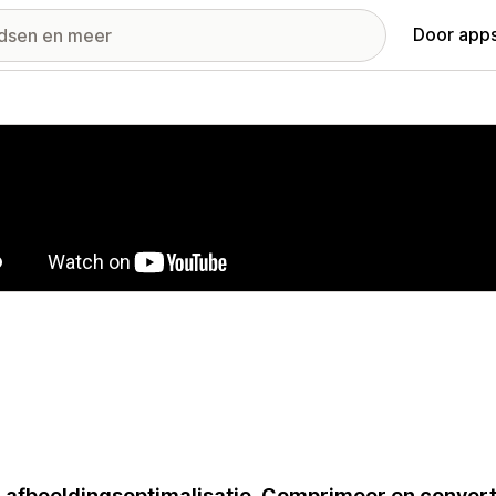
Door apps
ij met uitgelichte afbeeldingen
-afbeeldingsoptimalisatie. Comprimeer en conver