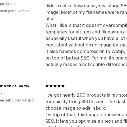
gde Staten
didn’t realize how messy my image SEO
den gebruiken de
Image. Most of my filenames were rand
at all.
What I like is that it doesn’t overcomp
templates for alt text and filenames an
especially useful when you have a lot
consistent without going image by ima
It also handles compression to Webp,
on top of better SEO. For me, it’s one 
actually makes a noticeable difference
ur Nain de Jardin
jk
I’ve got nearly 200 products in my s
en gebruiken de app
for quickly fixing SEO issues. The das
choose image to edit in bulk.
On top of that, this Image optimizer 
SEO. It lets you optimize alt text and