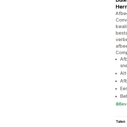
Hern
Afbee
Conv
kwali
best
verb
afbee
Compr
Af
sne
Alt
Afb
Een
Be
Bev
Talen