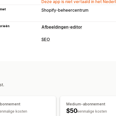
Deze app is niet vertaald in het Neder
 met
Shopify-beheercentrum
orieën
Afbeeldingen-editor
Beeldoptimalisatie
SEO
Beeldcompressie
SEO
Alt-tekst
SEO-tools
Bulkbewerking
Beeldcompressie
Alt-tekst
Bestand
Alt-tekst
Bestandsnamen
Conversie
Snelheidsoptimalisatie
st.
abonnement
Medium-abonnement
$50
enmalige kosten
eenmalige kosten