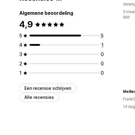
Vereni
5 maan
Algemene beoordeling
app
4,9
5
5
4
1
3
0
2
0
1
0
Een recensie schrijven
Meille
Alle recensies
Frankri
14 dag