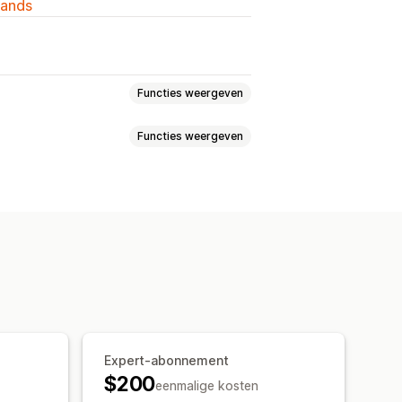
lands
Functies weergeven
Functies weergeven
snaamgeving
Lazy loading
 bestandstype
Compressie
Expert-abonnement
$200
eenmalige kosten