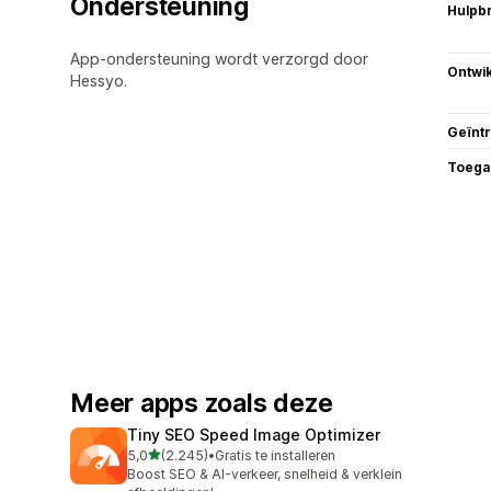
Ondersteuning
Hulpb
App-ondersteuning wordt verzorgd door
Ontwik
Hessyo.
Geïnt
Toega
Meer apps zoals deze
Tiny SEO Speed Image Optimizer
van 5 sterren
5,0
(2.245)
•
Gratis te installeren
2245 recensies in totaal
Boost SEO & AI-verkeer, snelheid & verklein