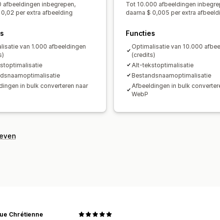
0 afbeeldingen inbegrepen,
Tot 10.000 afbeeldingen inbegre
 0,02 per extra afbeelding
daarna $ 0,005 per extra afbeeld
es
Functies
lisatie van 1.000 afbeeldingen
Optimalisatie van 10.000 afbe
s)
(credits)
kstoptimalisatie
Alt-tekstoptimalisatie
dsnaamoptimalisatie
Bestandsnaamoptimalisatie
dingen in bulk converteren naar
Afbeeldingen in bulk converter
WebP
geven
que Chrétienne