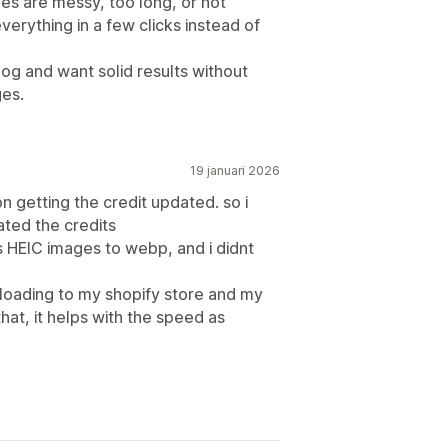
es are messy, too long, or not
verything in a few clicks instead of
log and want solid results without
ges.
19 januari 2026
n getting the credit updated. so i
ted the credits
s HEIC images to webp, and i didnt
ploading to my shopify store and my
at, it helps with the speed as