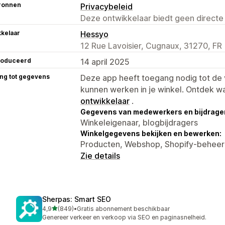
ronnen
Privacybeleid
Deze ontwikkelaar biedt geen directe
kelaar
Hessyo
12 Rue Lavoisier, Cugnaux, 31270, FR
roduceerd
14 april 2025
ng tot gegevens
Deze app heeft toegang nodig tot d
kunnen werken in je winkel. Ontdek w
ontwikkelaar
.
Gegevens van medewerkers en bijdrager
Winkeleigenaar, blogbijdragers
Winkelgegevens bekijken en bewerken:
Producten, Webshop, Shopify-behee
Zie details
Sherpas: Smart SEO
van 5 sterren
4,9
(849)
•
Gratis abonnement beschikbaar
849 recensies in totaal
Genereer verkeer en verkoop via SEO en paginasnelheid.