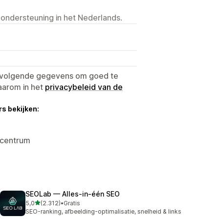
 ondersteuning in het Nederlands.
e volgende gegevens om goed te
aarom in het
privacybeleid van de
s bekijken:
rcentrum
SEOLab — Alles‑in‑één SEO
van 5 sterren
5,0
(2.312)
•
Gratis
2312 recensies in totaal
SEO-ranking, afbeelding-optimalisatie, snelheid & links