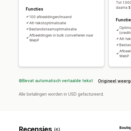
Tot 1.00
daarna $
Functies
100 afbeeldingen/maand
Functi
Alt-tekstoptimalisatie
Optima
Bestandsnaamoptimalisatie
(credit
Afbeeldingen in bulk converteren naar
Alt-te
WebP
Bestan
Afbeel
WebP
Bevat automatisch vertaalde tekst
Origineel weer
Alle betalingen worden in USD gefactureerd.
Recensies
Bouti
(6)