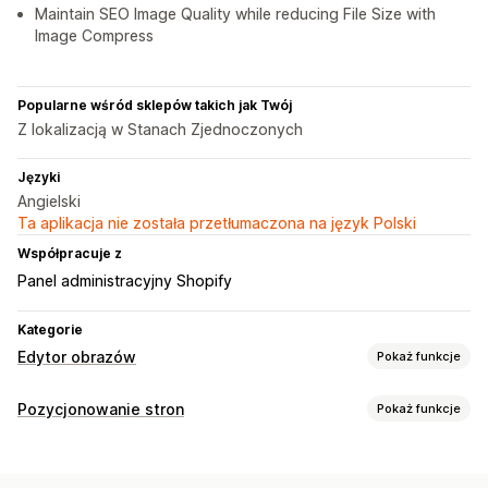
Maintain SEO Image Quality while reducing File Size with
Image Compress
Popularne wśród sklepów takich jak Twój
Z lokalizacją w Stanach Zjednoczonych
Języki
Angielski
Ta aplikacja nie została przetłumaczona na język Polski
Współpracuje z
Panel administracyjny Shopify
Kategorie
Edytor obrazów
Pokaż funkcje
Optymalizacja obrazów
Pozycjonowanie stron
Pokaż funkcje
Kompresja obrazów
Pozycjonowanie stron
Narzędzia SEO
Alternatywny tekst
Kompresja obrazów
Alternatywny tekst
Nazwy plików