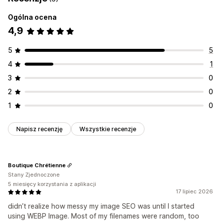
Ogólna ocena
4,9
5
5
4
1
3
0
2
0
1
0
Napisz recenzję
Wszystkie recenzje
Boutique Chrétienne
Stany Zjednoczone
5 miesięcy korzystania z aplikacji
17 lipiec 2026
didn’t realize how messy my image SEO was until I started
using WEBP Image. Most of my filenames were random, too