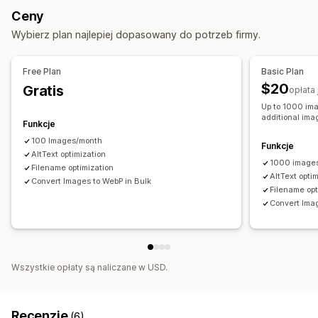
Edycja zbiorcza
Ceny
Powolne ładowanie
Optymalizacja szybkości
Alternatywny tekst
Nazwy plików
Konwersja formatu
Wybierz plan najlepiej dopasowany do potrzeb firmy.
Kompresja
Free Plan
Basic Plan
$20
Gratis
opłata
Up to 1000 im
additional ima
Funkcje
100 Images/month
Funkcje
AltText optimization
1000 images 
Filename optimization
AltText opti
Convert Images to WebP in Bulk
Filename opt
Convert Ima
Wszystkie opłaty są naliczane w USD.
Recenzje
(6)