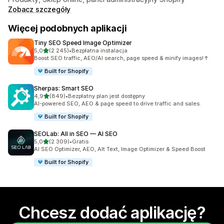
Zobacz szczegóły
Więcej podobnych aplikacji
Tiny SEO Speed Image Optimizer
na 5 gwiazdek
5,0
(2 245)
•
Bezpłatna instalacja
Łączna liczba recenzji: 2245
Boost SEO traffic, AEO/AI search, page speed & minify images!↑
Built for Shopify
Sherpas: Smart SEO
na 5 gwiazdek
4,9
(849)
•
Bezpłatny plan jest dostępny
Łączna liczba recenzji: 849
AI-powered SEO, AEO & page speed to drive traffic and sales.
Built for Shopify
SEOLab: All in SEO — AI SEO
na 5 gwiazdek
5,0
(2 309)
•
Gratis
Łączna liczba recenzji: 2309
AI SEO Optimizer, AEO, Alt Text, Image Optimizer & Speed Boost
Built for Shopify
Chcesz dodać aplikację?