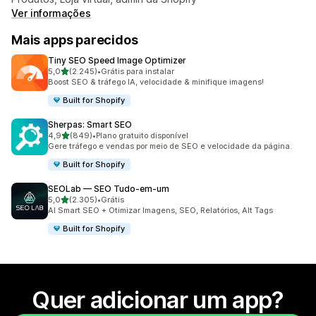
Ver informações
Mais apps parecidos
Tiny SEO Speed Image Optimizer
de 5 estrelas
5,0
(2.245)
•
Grátis para instalar
2245 avaliações ao todo
Boost SEO & tráfego IA, velocidade & minifique imagens!
Built for Shopify
Sherpas: Smart SEO
de 5 estrelas
4,9
(849)
•
Plano gratuito disponível
849 avaliações ao todo
Gere tráfego e vendas por meio de SEO e velocidade da página.
Built for Shopify
SEOLab — SEO Tudo‑em‑um
de 5 estrelas
5,0
(2.305)
•
Grátis
2305 avaliações ao todo
AI Smart SEO + Otimizar Imagens, SEO, Relatórios, Alt Tags
Built for Shopify
Quer adicionar um app?