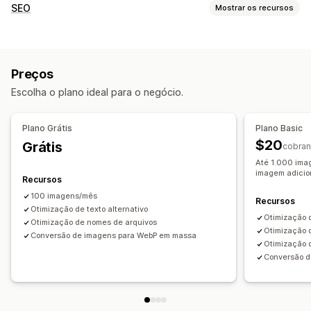
Otimização de imagens
SEO
Mostrar os recursos
Compactação de imagens
SEO
Texto alternativo
Ferramentas de SEO
Edição em massa
Compactação de imagens
Texto alternativo
Texto alternativo
Nomes de arquivos
Preços
Nomenclatura de arquivos
Carregamento lento
Conversão de formato
Compactação
Escolha o plano ideal para o negócio.
Otimização de velocidade
Plano Grátis
Plano Basic
$20
Grátis
cobran
Até 1.000 imag
imagem adicio
Recursos
100 imagens/mês
Recursos
Otimização de texto alternativo
Otimização 
Otimização de nomes de arquivos
Otimização d
Conversão de imagens para WebP em massa
Otimização 
Conversão d