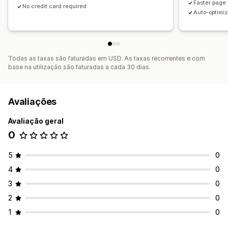
Faster page 
No credit card required
Auto-optimiz
Todas as taxas são faturadas em USD. As taxas recorrentes e com
base na utilização são faturadas a cada 30 dias.
Avaliações
Avaliação geral
0
5
0
4
0
3
0
2
0
1
0