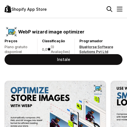
Shopify App Store
WebP wizard image optimizer
Preços
Classificação
Programador
Plano gratuito
(0
BlueHorse Software
0,0
disponível
Avaliações)
Solutions Pvt Ltd
Instale