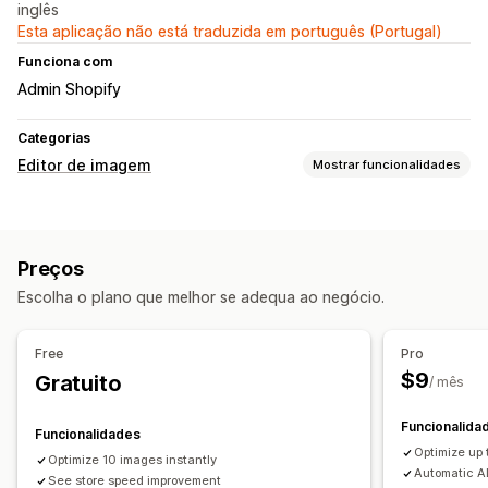
inglês
Esta aplicação não está traduzida em português (Portugal)
Funciona com
Admin Shopify
Categorias
Editor de imagem
Mostrar funcionalidades
Otimização de imagem
Otimização automática
Compressão de imagens
Preços
Controlo de qualidade
Texto alternativo
Escolha o plano que melhor se adequa ao negócio.
Edição em lote
Texto alternativo
Transferir
Compressão
Free
Pro
$9
Gratuito
/ mês
Funcionalida
Funcionalidades
Optimize up
Optimize 10 images instantly
Automatic AL
See store speed improvement