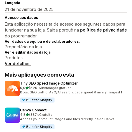
Lançada
21 de novembro de 2025
Acesso aos dados
Esta aplicação necessita de acesso aos seguintes dados para
funcionar na sua loja. Saiba porquê na
política de privacidade
do programador.
Ver dados da equipa e de colaboradores:
Proprietário da loja
Ver e editar dados da loja:
Produtos
Ver detalhes
Mais aplicações como esta
Tiny SEO Speed Image Optimizer
de 5 estrelas
5,0
(2.251)
•
Instalação gratuita
2251 total de avaliações
Boost SEO traffic, AEO/AI search, page speed & minify images!↑
Built for Shopify
Canva Connect
de 5 estrelas
4,8
(387)
•
Gratuito
387 total de avaliações
Access your product images and files directly inside Canva
Built for Shopify