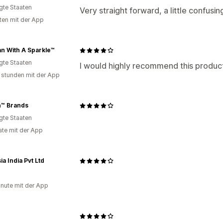
igte Staaten
Very straight forward, a little confusin
ten mit der App
an With A Sparkle™
igte Staaten
I would highly recommend this product
 stunden mit der App
n™ Brands
igte Staaten
te mit der App
ia India Pvt Ltd
inute mit der App