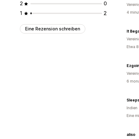
2
0
Verein
1
2
4 minu
Eine Rezension schreiben
It Beg
Verein
Etwa 8
Ezgoi
Verein
6 mona
Sleeps
Indien
Eine m
aliso