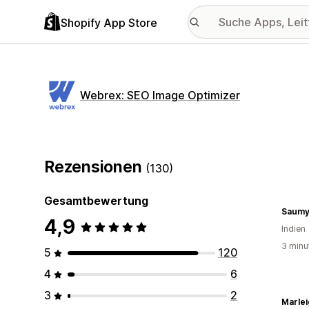
Shopify App Store
Webrex: SEO Image Optimizer
Rezensionen
(130)
Gesamtbewertung
Saumy
4,9
Indien
3 minu
5
120
4
6
3
2
Marle