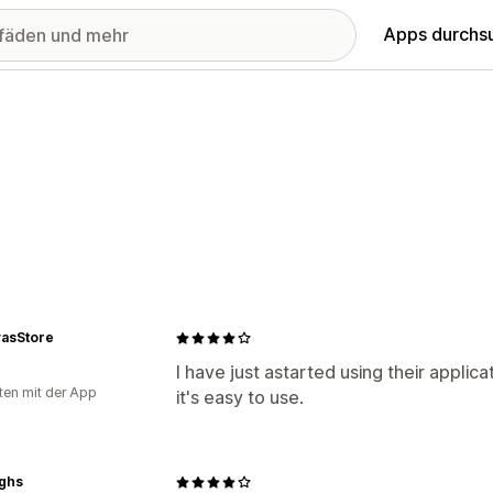
Apps durchs
asStore
I have just astarted using their applica
ten mit der App
it's easy to use.
ighs