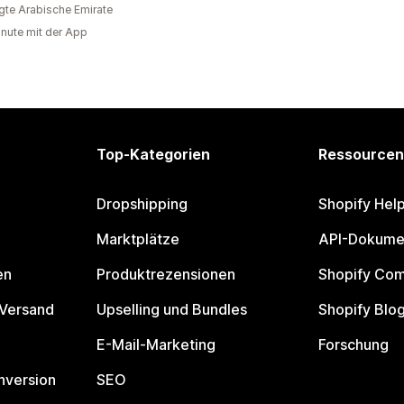
igte Arabische Emirate
inute mit der App
Top-Kategorien
Ressourcen
Dropshipping
Shopify Hel
Marktplätze
API-Dokume
en
Produktrezensionen
Shopify Co
 Versand
Upselling und Bundles
Shopify Blo
E-Mail-Marketing
Forschung
nversion
SEO