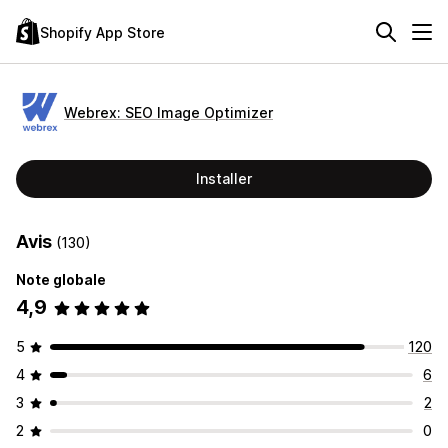
Shopify App Store
Webrex: SEO Image Optimizer
Installer
Avis
(130)
Note globale
4,9
5
120
4
6
3
2
2
0