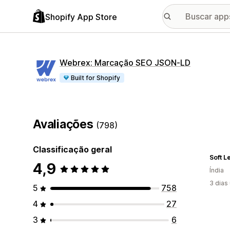
Shopify App Store
Webrex: Marcação SEO JSON‑LD
Built for Shopify
Avaliações
(798)
Classificação geral
Soft L
4,9
Índia
3 dias
5
758
4
27
3
6