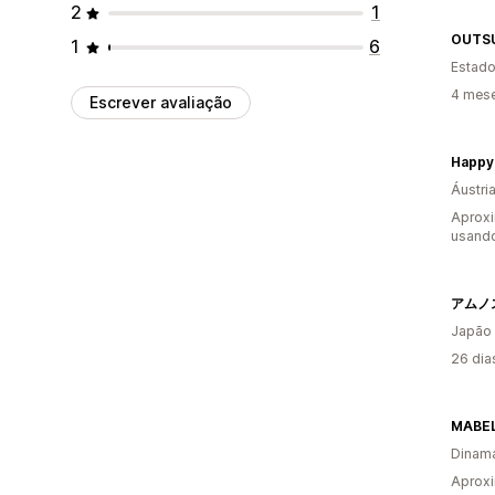
2
1
OUTS
1
6
Estado
4 mes
Escrever avaliação
Happy
Áustri
Aprox
usand
Japão
26 dia
MABE
Dinam
Aprox