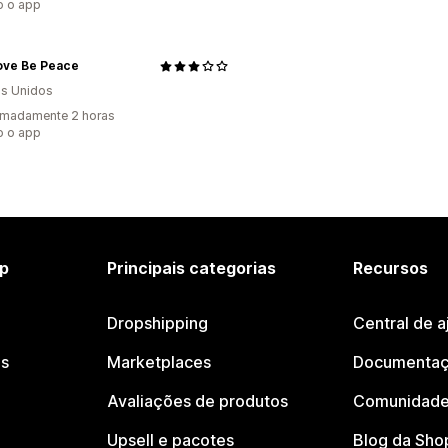
o o app
ove Be Peace
s Unidos
imadamente 2 horas
o o app
p
Principais categorias
Recursos
Dropshipping
Central de a
os
Marketplaces
Documentaç
Avaliações de produtos
Comunidade
Upsell e pacotes
Blog da Sho