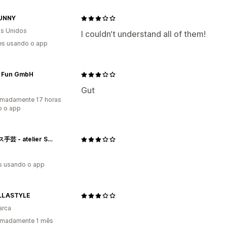
UNNY
s Unidos
I couldn‘t understand all of them!
es usando o app
 Fun GmbH
a
Gut
imadamente 17 horas
o o app
アムノス手芸 - atelier SHEEP & SHEPHERD
s usando o app
LLASTYLE
arca
imadamente 1 mês