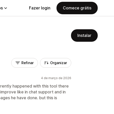
ps
Fazer login
Comece grátis
Instalar
Refinar
Organizar
4 de março de 2026
rently happened with this tool there
improve like in chat support and in
pages he have done. but this is