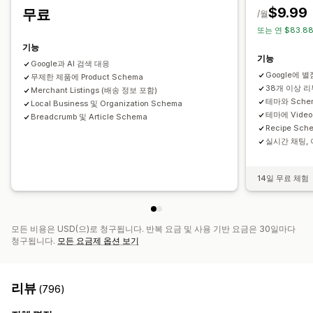
SEO 점수
감사
분석 정보 및 팁
분석
콘텐츠 분석
순위 추적
$9.99
무료
/월
또는 연 $83.8
기능
기능
Google과 AI 검색 대응
Google에 
무제한 제품에 Product Schema
38개 이상 리
Merchant Listings (배송 정보 포함)
테마와 Schem
Local Business 및 Organization Schema
테마에 Vide
Breadcrumb 및 Article Schema
Recipe Sch
실시간 채팅,
14일 무료 체험
모든 비용은 USD(으)로 청구됩니다. 반복 요금 및 사용 기반 요금은 30일마다
청구됩니다.
모든 요금제 옵션 보기
리뷰
(796)