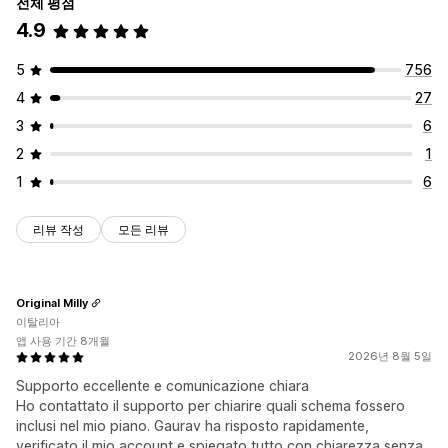
전체 평점
4.9
5
756
4
27
3
6
2
1
1
6
리뷰 작성
모든 리뷰
Original Milly
이탈리아
앱 사용 기간 8개월
2026년 8월 5일
Supporto eccellente e comunicazione chiara
Ho contattato il supporto per chiarire quali schema fossero
inclusi nel mio piano. Gaurav ha risposto rapidamente,
verificato il mio account e spiegato tutto con chiarezza senza