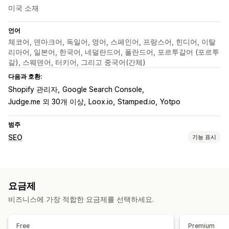
미국 소재
언어
체코어, 덴마크어, 독일어, 영어, 스페인어, 프랑스어, 힌디어, 이탈
리아어, 일본어, 한국어, 네덜란드어, 폴란드어, 포르투갈어 (포르투
갈), 스웨덴어, 터키어, 그리고 중국어(간체)
다음과 호환:
Shopify 관리자
Google Search Console
Judge.me 외 30개 이상
Loox.io
Stamped.io
Yotpo
범주
SEO
기능 표시
SEO 도구
콘텐츠 중복
이동 경로
페이지 색인 생성
리치 코드 조각
요금제
JSON-LD
스크립트
로컬 SEO
콘텐츠 최적화
비즈니스에 가장 적합한 요금제를 선택하세요.
메타데이터 최적화
실적 모니터링
Free
Premium