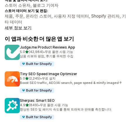
스토어 소유자, 블로그 기여자
스토어 데이터 보기 및 편집:
제품, 주문, 온라인 스토어, 사용자 지정 데이터, Shopify 관리자, 기
타 데이터
세부 정보 보기
이 앱과 비슷한 더 많은 앱 보기
Judge.me Product Reviews App
별 5개 중
5.0
(42,984)
•
무료 플랜 사용 가능
총 리뷰 42984개
상품 리뷰와 평점, 후기를 무제한 수집
Built for Shopify
Tiny SEO Speed Image Optimizer
별 5개 중
5.0
(2,245)
•
무료 설치
총 리뷰 2245개
Boost SEO traffic, AEO/AI search, page speed & minify images!↑
Built for Shopify
Sherpas: Smart SEO
별 5개 중
4.9
(849)
•
무료 플랜 사용 가능
총 리뷰 849개
향상된 SEO 및 페이지 속도를 통해 트래픽과 판매를 촉진합니다.
Built for Shopify