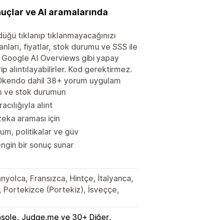
uçlar ve AI aramalarında
düğü tıklanıp tıklanmayacağınızı
nları, fiyatlar, stok durumu ve SSS ile
ve Google AI Overviews gibi yapay
ip alıntılayabilirler. Kod gerektirmez.
Okendo dahil 38+ yorum uygulam
rı ve stok durumun
cılığıyla alınt
zeka araması için
m, politikalar ve güv
ngin bir sonuç sunar
nyolca, Fransızca, Hintçe, İtalyanca,
Portekizce (Portekiz), İsveççe,
sole
Judge.me ve 30+ Diğer