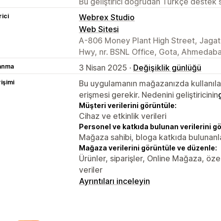
Bu geliştirici doğrudan Türkçe destek
rici
Webrex Studio
Web Sitesi
A-806 Money Plant High Street, Jagat
Hwy, nr. BSNL Office, Gota, Ahmedaba
lanma
3 Nisan 2025 ·
Değişiklik günlüğü
rişimi
Bu uygulamanın mağazanızda kullanılabi
erişmesi gerekir. Nedenini geliştiricinin
Müşteri verilerini görüntüle:
Cihaz ve etkinlik verileri
Personel ve katkıda bulunan verilerini g
Mağaza sahibi, bloga katkıda bulunanl
Mağaza verilerini görüntüle ve düzenle:
Ürünler, siparişler, Online Mağaza, özel
veriler
Ayrıntıları inceleyin