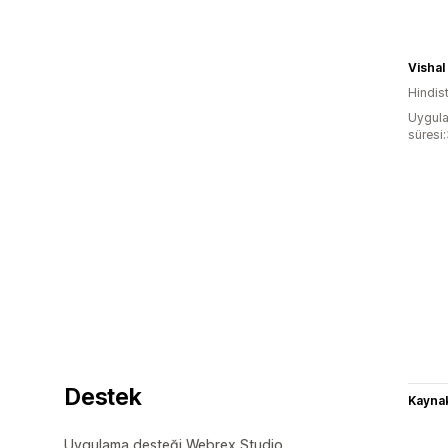
Vishal
Hindis
Uygula
süresi
Destek
Kaynak
Uygulama desteği Webrex Studio