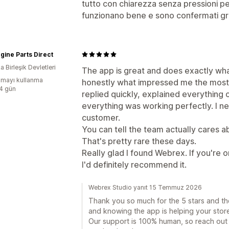
tutto con chiarezza senza pressioni per
funzionano bene e sono confermati gratu
gine Parts Direct
 Birleşik Devletleri
The app is great and does exactly wha
mayı kullanma
honestly what impressed me the most.
:4 gün
replied quickly, explained everything c
everything was working perfectly. I nev
customer.
You can tell the team actually cares ab
That's pretty rare these days.
Really glad I found Webrex. If you're o
I'd definitely recommend it.
Webrex Studio yanıt 15 Temmuz 2026
Thank you so much for the 5 stars and the
and knowing the app is helping your stor
Our support is 100% human, so reach out 