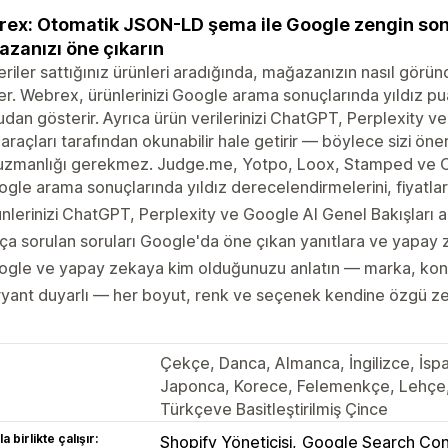
ex: Otomatik JSON-LD şema ile Google zengin son
zanızı öne çıkarın
riler sattığınız ürünleri aradığında, mağazanızın nasıl görün
ler. Webrex, ürünlerinizi Google arama sonuçlarında yıldız pua
dan gösterir. Ayrıca ürün verilerinizi ChatGPT, Perplexity 
araçları tarafından okunabilir hale getirir — böylece sizi öner
uzmanlığı gerekmez. Judge.me, Yotpo, Loox, Stamped ve 
gle arama sonuçlarında yıldız derecelendirmelerini, fiyatla
nlerinizi ChatGPT, Perplexity ve Google AI Genel Bakışları ara
ça sorulan soruları Google'da öne çıkan yanıtlara ve yapay 
gle ve yapay zekaya kim olduğunuzu anlatın — marka, konu
yant duyarlı — her boyut, renk ve seçenek kendine özgü ze
Çekçe, Danca, Almanca, İngilizce, İspa
Japonca, Korece, Felemenkçe, Lehçe, 
Türkçeve Basitleştirilmiş Çince
a birlikte çalışır:
Shopify Yöneticisi
Google Search Con