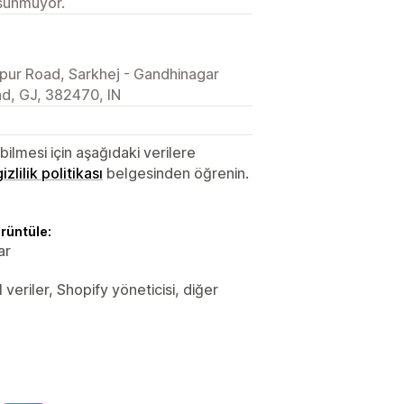
 sunmuyor.
pur Road, Sarkhej - Gandhinagar
d, GJ, 382470, IN
lmesi için aşağıdaki verilere
gizlilik politikası
belgesinden öğrenin.
örüntüle:
ar
 veriler, Shopify yöneticisi, diğer