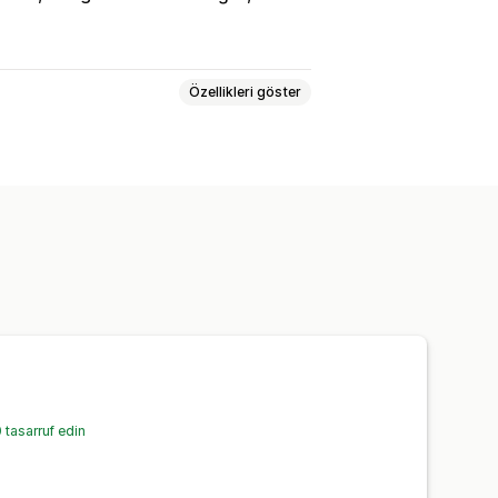
Özellikleri göster
a indeksleme
Zengin sonuçlar
İçerik optimizasyonu
çları
Analizler
İçerik analizi
tasarruf edin