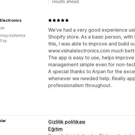
results ahead.
 Electronics
tan
We’ve had a very good experience us
mayı kullanma
Shopify store. As a basic person, with
:3 ay
this, I was able to improve and build o
www.vishalelectronics.com much bett
The app is easy to use, helps improv
management simple even for non-tech
A special thanks to Arpan for the exc
whenever we needed help. Really app
professionalism throughout.
lar
Gizlilik politikası
Eğitim