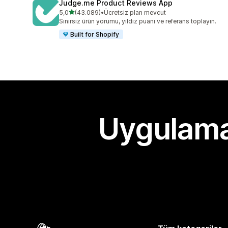
Judge.me Product Reviews App
5 yıldız üzerinden
5,0
(43.089)
•
Ücretsiz plan mevcut
toplam 43089 değerlendirme
Sınırsız ürün yorumu, yıldız puanı ve referans toplayın.
Built for Shopify
Uygulama