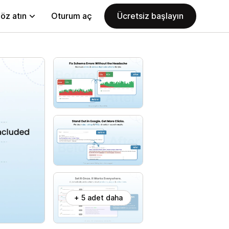
öz atın
Oturum aç
Ücretsiz başlayın
+ 5 adet daha