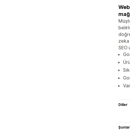
Webr
mağa
Müşte
belir
doğru
zeka 
SEO 
Goo
Ürü
Sık
Goo
Var
Diller
Şunlarl