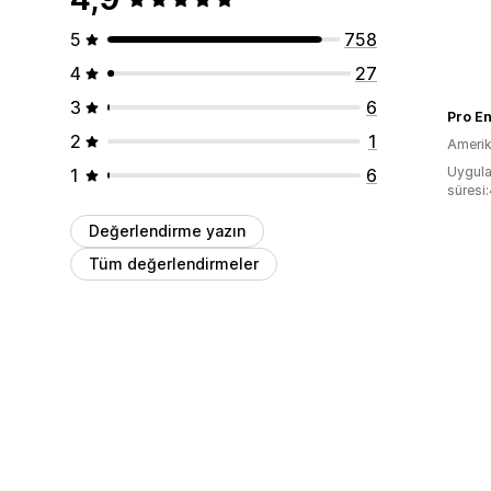
5
758
4
27
3
6
Pro En
2
1
Amerika
Uygula
1
6
süresi
Değerlendirme yazın
Tüm değerlendirmeler