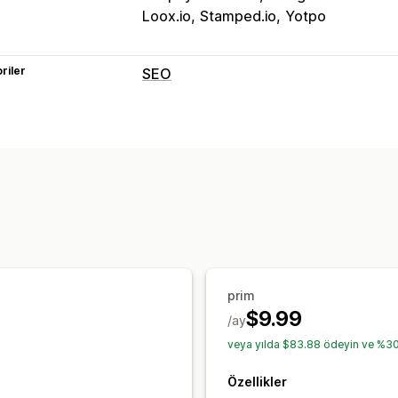
Loox.io
Stamped.io
Yotpo
riler
SEO
SEO araçları
İçerik yineleme
İçerik haritaları
Sayf
JSON-LD
Komut dosyaları
Yerel SEO
Meta veri optimizasyonu
Performansı izleme
SEO puanı
Denetimler
Bilgiler ve ipu
Sıralama izleme
prim
$9.99
/ay
veya yılda $83.88 ödeyin ve %30 
Özellikler