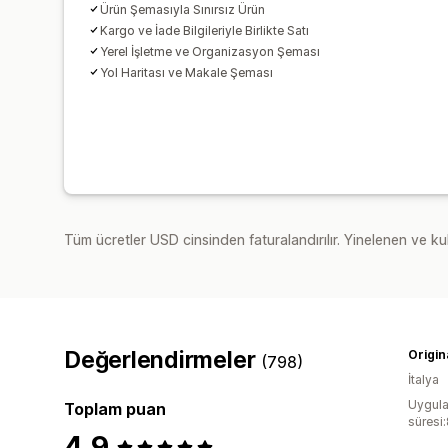
Ürün Şemasıyla Sınırsız Ürün
Kargo ve İade Bilgileriyle Birlikte Satı
Yerel İşletme ve Organizasyon Şeması
Yol Haritası ve Makale Şeması
Tüm ücretler USD cinsinden faturalandırılır. Yinelenen ve kul
Değerlendirmeler
Origina
(798)
İtalya
Uygula
Toplam puan
süresi
4,9