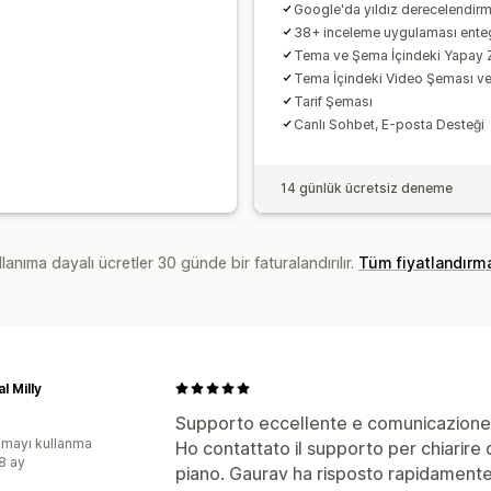
Google'da yıldız derecelendirme
38+ inceleme uygulaması ent
Tema ve Şema İçindeki Yapay 
Tema İçindeki Video Şeması v
Tarif Şeması
Canlı Sohbet, E-posta Desteği
14 günlük ücretsiz deneme
lanıma dayalı ücretler 30 günde bir faturalandırılır.
Tüm fiyatlandırm
l Milly
Supporto eccellente e comunicazione
mayı kullanma
Ho contattato il supporto per chiarire 
:8 ay
piano. Gaurav ha risposto rapidamente,