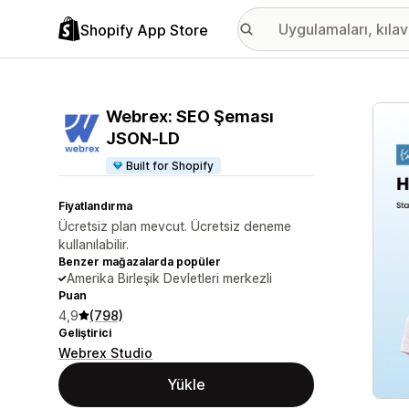
Shopify App Store
Öne ç
Webrex: SEO Şeması
JSON‑LD
Built for Shopify
Fiyatlandırma
Ücretsiz plan mevcut. Ücretsiz deneme
kullanılabilir.
Benzer mağazalarda popüler
Amerika Birleşik Devletleri merkezli
Puan
4,9
(798)
Geliştirici
Webrex Studio
Yükle