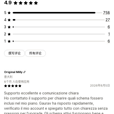
4.9
5
758
4
27
3
6
2
1
1
6
撰写评论
所有评论
Original Milly
意大利
8个月 人在使用应用
2026年8月5日
Supporto eccellente e comunicazione chiara
Ho contattato il supporto per chiarire quali schema fossero
inclusi nel mio piano. Gaurav ha risposto rapidamente,
verificato il mio account e spiegato tutto con chiarezza senza
pressioni per l'upgrade. Gli schema attivi funzionano bene e