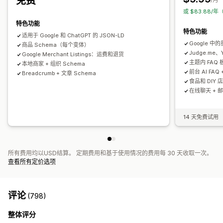
免费
或 $83.88/
特色功能
特色功能
适用于 Google 和 ChatGPT 的 JSON-LD
Google 中的
商品 Schema（每个变体）
Judge.me、
Google Merchant Listings：运费和退货
主题内 FAQ 板
本地商家 + 组织 Schema
前台 AI FAQ
Breadcrumb + 文章 Schema
食品和 DIY 店
在线聊天 + 
14 天免费试用
所有费用均以USD结算。 定期费用和基于使用情况的费用每 30 天收取一次。
查看所有定价选项
评论
(798)
整体评分