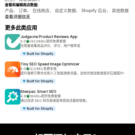
查看和编辑商店数据:
产品、 订单、 在线商店、 自定义数据、 Shopify 后台、 其他数据
查看详细信息
更多此类应用
Judge.me Product Reviews App
星（满分 5 星）
5.0
(43,089)
•
提供免费套餐
总共 43089 条评论
无限量收集商品评价、评分、用户推荐语
Built for Shopify
Tiny SEO Speed Image Optimizer
星（满分 5 星）
5.0
(2,248)
•
免费安装
总共 2248 条评论
提升搜索引擎优化和人工智能搜索流量，加快页面加载速度并压缩图片!
Built for Shopify
Sherpas: Smart SEO
星（满分 5 星）
4.9
(849)
•
提供免费套餐
总共 849 条评论
通过改进 SEO 和页面速度来提高流量和销售。
Built for Shopify