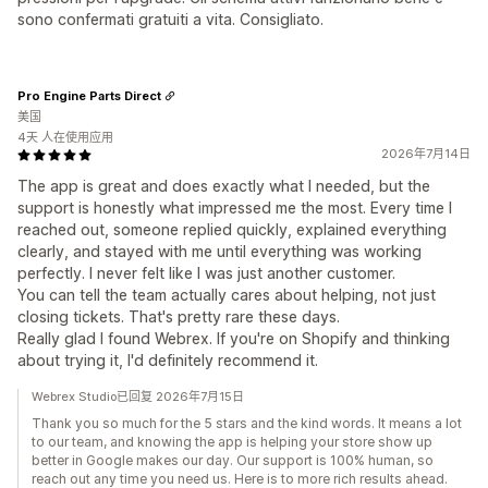
sono confermati gratuiti a vita. Consigliato.
Pro Engine Parts Direct
美国
4天 人在使用应用
2026年7月14日
The app is great and does exactly what I needed, but the
support is honestly what impressed me the most. Every time I
reached out, someone replied quickly, explained everything
clearly, and stayed with me until everything was working
perfectly. I never felt like I was just another customer.
You can tell the team actually cares about helping, not just
closing tickets. That's pretty rare these days.
Really glad I found Webrex. If you're on Shopify and thinking
about trying it, I'd definitely recommend it.
Webrex Studio已回复 2026年7月15日
Thank you so much for the 5 stars and the kind words. It means a lot
to our team, and knowing the app is helping your store show up
better in Google makes our day. Our support is 100% human, so
reach out any time you need us. Here is to more rich results ahead.