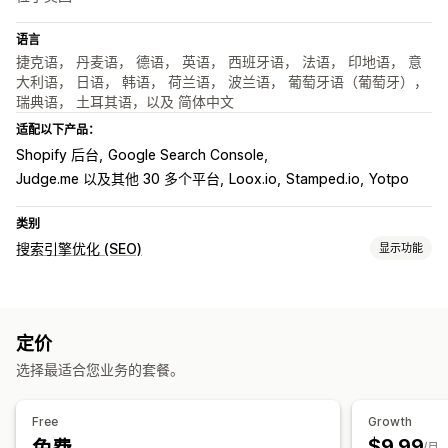
语言
捷克语， 丹麦语， 德语， 英语， 西班牙语， 法语， 印地语， 意
大利语， 日语， 韩语， 荷兰语， 波兰语， 葡萄牙语（葡萄牙），
瑞典语， 土耳其语，以及 简体中文
适配以下产品：
Shopify 后台
Google Search Console
Judge.me 以及其他 30 多个平台
Loox.io
Stamped.io
Yotpo
类别
搜索引擎优化 (SEO)
显示功能
SEO 工具
重复内容
页面路径
页面索引
丰富代码片段
JSON-LD
脚本
定价
本地 SEO
内容优化
元数据优化
选择最适合您业务的套餐。
监控绩效
SEO 评分
审核
洞察和技巧
分析
内容分析
排名跟踪
Free
Growth
$9.99
/月