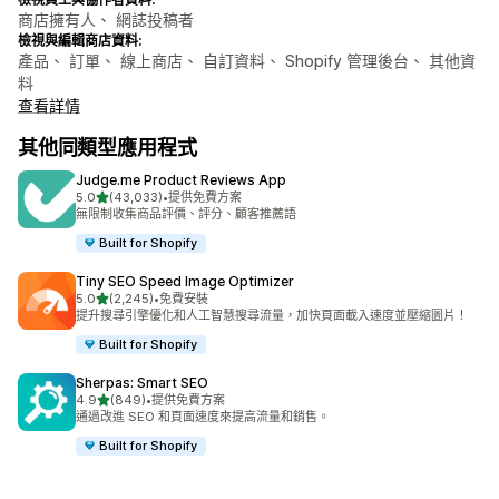
商店擁有人、 網誌投稿者
檢視與編輯商店資料:
產品、 訂單、 線上商店、 自訂資料、 Shopify 管理後台、 其他資
料
查看詳情
其他同類型應用程式
Judge.me Product Reviews App
滿分 5 顆星
5.0
(43,033)
•
提供免費方案
共有 43033 則評價
無限制收集商品評價、評分、顧客推薦語
Built for Shopify
Tiny SEO Speed Image Optimizer
滿分 5 顆星
5.0
(2,245)
•
免費安裝
共有 2245 則評價
提升搜尋引擎優化和人工智慧搜尋流量，加快頁面載入速度並壓縮圖片！
Built for Shopify
Sherpas: Smart SEO
滿分 5 顆星
4.9
(849)
•
提供免費方案
共有 849 則評價
通過改進 SEO 和頁面速度來提高流量和銷售。
Built for Shopify