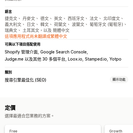
語言
捷克文、 丹麥文、 德文、 英文、 西班牙文、 法文、 北印度文、
義大利文、 日文、 韓文、 荷蘭文、 波蘭文、 葡萄牙文 (葡萄牙)、
瑞典文、 土耳其文，以及 簡體中文
這項應用程式尚未翻譯成繁體中文
可與以下項目搭配使用
Shopify 管理介面
Google Search Console
Judge.me 以及其他 30 多個平台
Loox.io
Stamped.io
Yotpo
類別
搜尋引擎最佳化 (SEO)
顯示功能
搜尋引擎最佳化 (SEO) 工具
重複內容
頁面路徑
網站索引
豐富程式碼片段
JSON-LD
定價
程式碼
本地搜尋引擎最佳化 (SEO)
內容最佳化
中繼資料最佳化
選擇最適合您業務的方案。
追蹤成效
搜尋引擎最佳化 (SEO) 分數
稽核
深入分析與秘訣
分析
Free
Growth