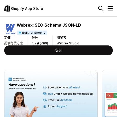
Shopify App Store
Webrex: SEO Schema JSON‑LD
Built for Shopify
定價
評分
開發者
提供免費方案
4.9
(796)
Webrex Studio
安裝