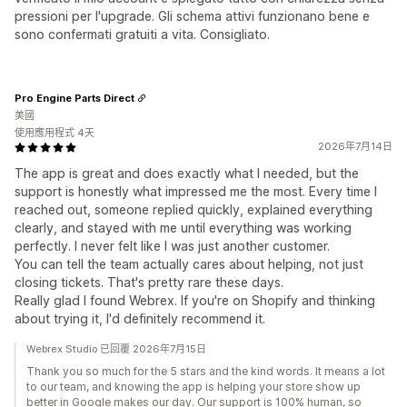
pressioni per l'upgrade. Gli schema attivi funzionano bene e
sono confermati gratuiti a vita. Consigliato.
Pro Engine Parts Direct
美國
使用應用程式 4天
2026年7月14日
The app is great and does exactly what I needed, but the
support is honestly what impressed me the most. Every time I
reached out, someone replied quickly, explained everything
clearly, and stayed with me until everything was working
perfectly. I never felt like I was just another customer.
You can tell the team actually cares about helping, not just
closing tickets. That's pretty rare these days.
Really glad I found Webrex. If you're on Shopify and thinking
about trying it, I'd definitely recommend it.
Webrex Studio 已回覆 2026年7月15日
Thank you so much for the 5 stars and the kind words. It means a lot
to our team, and knowing the app is helping your store show up
better in Google makes our day. Our support is 100% human, so