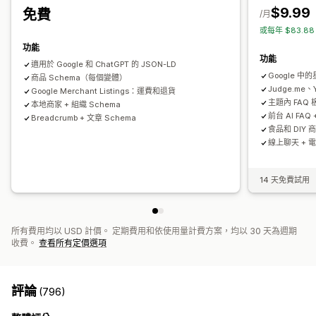
內容分析
排名追蹤
$9.99
免費
/月
或每年 $83.8
功能
功能
適用於 Google 和 ChatGPT 的 JSON-LD
Google 中的
商品 Schema（每個變體）
Judge.me、
Google Merchant Listings：運費和退貨
主題內 FAQ 板
本地商家 + 組織 Schema
前台 AI FAQ
Breadcrumb + 文章 Schema
食品和 DIY 商
線上聊天 + 
14 天免費試用
所有費用均以 USD 計價。 定期費用和依使用量計費方案，均以 30 天為週期
收費。
查看所有定價選項
評論
(796)