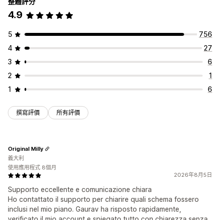
整體評分
4.9
5
756
4
27
3
6
2
1
1
6
撰寫評價
所有評價
Original Milly
義大利
使用應用程式 8個月
2026年8月5日
Supporto eccellente e comunicazione chiara
Ho contattato il supporto per chiarire quali schema fossero
inclusi nel mio piano. Gaurav ha risposto rapidamente,
verificato il mio account e spiegato tutto con chiarezza senza