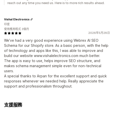
reach out any time you need us. Here is to more rich results ahead.
Vishal Electronics
印度
使用應用程式 3個月
2026年5月28日
We’ve had a very good experience using Webrex AI SEO
Schema for our Shopify store. As a basic person, with the help
of technology and apps like this, I was able to improve and
build our website www.vishalelectronics.com much better.
The app is easy to use, helps improve SEO structure, and
makes schema management simple even for non-technical
users.
A special thanks to Arpan for the excellent support and quick
responses whenever we needed help. Really appreciate the
support and professionalism throughout.
支援服務