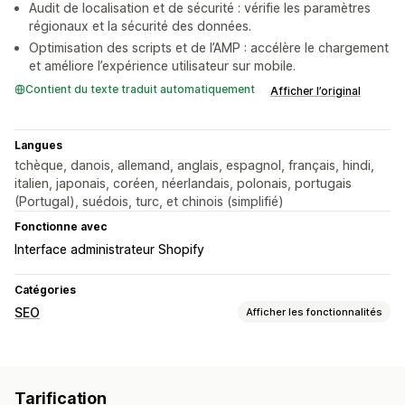
Audit de localisation et de sécurité : vérifie les paramètres
régionaux et la sécurité des données.
Optimisation des scripts et de l’AMP : accélère le chargement
et améliore l’expérience utilisateur sur mobile.
Contient du texte traduit automatiquement
Afficher l’original
Langues
tchèque, danois, allemand, anglais, espagnol, français, hindi,
italien, japonais, coréen, néerlandais, polonais, portugais
(Portugal), suédois, turc, et chinois (simplifié)
Fonctionne avec
Interface administrateur Shopify
Catégories
SEO
Afficher les fonctionnalités
Outils SEO
Duplication du contenu
Balises méta
SEO local
Tarification
Optimisation d’URL
Optimisation de vitesse