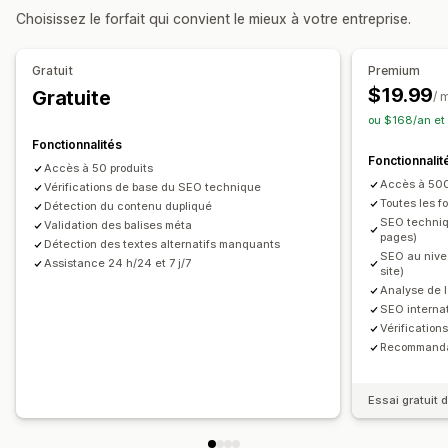
Choisissez le forfait qui convient le mieux à votre entreprise.
Optimisation de contenu
Optimisation de métadonnées
Optimisation de thèmes
Gratuit
Premium
Suivi des performances
$19.99
Gratuite
/ 
Note SEO
Audits
Analyses de données
ou $168/an et
Analyses de la concurrence
Analyses de contenu
Suivi
Fonctionnalités
Fonctionnalit
Suivi du classement
Trafic du site web
Accès à 50 produits
Accès à 500
Vérifications de base du SEO technique
Toutes les fo
Détection du contenu dupliqué
SEO techniq
Validation des balises méta
pages)
Détection des textes alternatifs manquants
SEO au nivea
Assistance 24 h/24 et 7 j/7
site)
Analyse de l
SEO internat
Vérification
Recommandat
Essai gratuit d