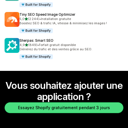
Built for Shopify
Tiny SEO Speed Image Optimizer
étoile(s) sur 5
5,0
(2 244)
•
Installation gratuite
2244 avis au total
Boostez SEO & trafic IA, vitesse & minimisez les images !
Built for Shopify
Sherpas: Smart SEO
étoile(s) sur 5
4,9
(849)
•
Forfait gratuit disponible
849 avis au total
Générez du trafic et des ventes grâce au SEO.
Built for Shopify
Vous souhaitez ajouter une
application ?
Essayez Shopify gratuitement pendant 3 jours