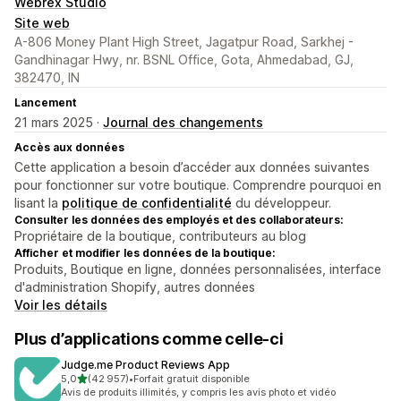
Webrex Studio
Site web
A-806 Money Plant High Street, Jagatpur Road, Sarkhej -
Gandhinagar Hwy, nr. BSNL Office, Gota, Ahmedabad, GJ,
382470, IN
Lancement
21 mars 2025 ·
Journal des changements
Accès aux données
Cette application a besoin d’accéder aux données suivantes
pour fonctionner sur votre boutique. Comprendre pourquoi en
lisant la
politique de confidentialité
du développeur.
Consulter les données des employés et des collaborateurs:
Propriétaire de la boutique, contributeurs au blog
Afficher et modifier les données de la boutique:
Produits, Boutique en ligne, données personnalisées, interface
d'administration Shopify, autres données
Voir les détails
Plus d’applications comme celle-ci
Judge.me Product Reviews App
étoile(s) sur 5
5,0
(42 957)
•
Forfait gratuit disponible
42957 avis au total
Avis de produits illimités, y compris les avis photo et vidéo