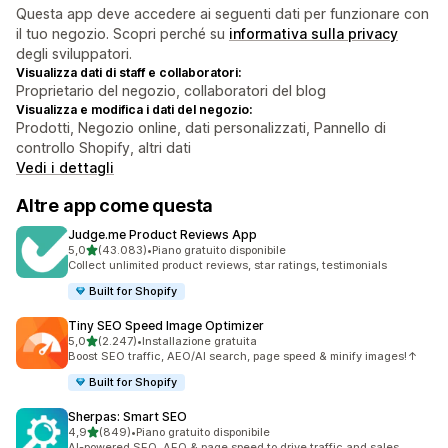
Questa app deve accedere ai seguenti dati per funzionare con
il tuo negozio. Scopri perché su
informativa sulla privacy
degli sviluppatori.
Visualizza dati di staff e collaboratori:
Proprietario del negozio, collaboratori del blog
Visualizza e modifica i dati del negozio:
Prodotti, Negozio online, dati personalizzati, Pannello di
controllo Shopify, altri dati
Vedi i dettagli
Altre app come questa
Judge.me Product Reviews App
stelle su 5
5,0
(43.083)
•
Piano gratuito disponibile
43083 recensioni totali
Collect unlimited product reviews, star ratings, testimonials
Built for Shopify
Tiny SEO Speed Image Optimizer
stelle su 5
5,0
(2.247)
•
Installazione gratuita
2247 recensioni totali
Boost SEO traffic, AEO/AI search, page speed & minify images!↑
Built for Shopify
Sherpas: Smart SEO
stelle su 5
4,9
(849)
•
Piano gratuito disponibile
849 recensioni totali
AI-powered SEO, AEO & page speed to drive traffic and sales.