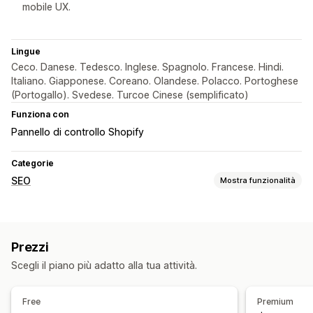
mobile UX.
Lingue
Ceco. Danese. Tedesco. Inglese. Spagnolo. Francese. Hindi.
Italiano. Giapponese. Coreano. Olandese. Polacco. Portoghese
(Portogallo). Svedese. Turcoe Cinese (semplificato)
Funziona con
Pannello di controllo Shopify
Categorie
SEO
Mostra funzionalità
Strumenti SEO
Duplica contenuto
Meta tag
SEO locale
Prezzi
Ottimizzazione URL
Ottimizzazione velocità
Scegli il piano più adatto alla tua attività.
Ottimizzazione contenuti
Ottimizzazione metadati
Ottimizzazione temi
Free
Premium
Monitoraggio delle performance