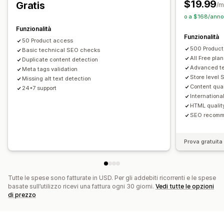
$19.99
Gratis
/m
Punteggio SEO
Verifiche
Analisi
Analisi dei concorrenti
o a $168/anno
Analisi dei contenuti
Monitoraggio
Funzionalità
Funzionalità
Monitoraggio del posizionamento
Traffico sul sito web
50 Product access
500 Product
Basic technical SEO checks
All Free pla
Duplicate content detection
Advanced te
Meta tags validation
Store level 
Missing alt text detection
Content qual
24*7 support
Internationa
HTML qualit
SEO recomme
Prova gratuita 
Tutte le spese sono fatturate in USD. Per gli addebiti ricorrenti e le spese
basate sull’utilizzo ricevi una fattura ogni 30 giorni.
Vedi tutte le opzioni
di prezzo