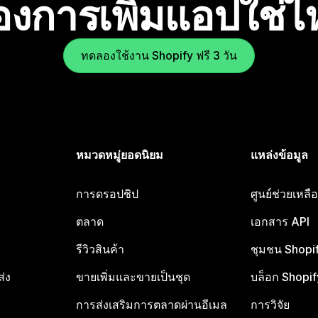
องการเพิ่มแอปใช่
ทดลองใช้งาน Shopify ฟรี 3 วัน
หมวดหมู่ยอดนิยม
แหล่งข้อมูล
การดรอปชิป
ศูนย์ช่วยเหล
ตลาด
เอกสาร API
รีวิวสินค้า
ชุมชน Shopi
ส่ง
ขายเพิ่มและขายเป็นชุด
บล็อก Shopif
การส่งเสริมการตลาดผ่านอีเมล
การวิจัย