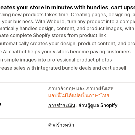
reates your store in minutes with bundles, cart upse
hing new products takes time. Creating pages, designing la
your business. With Webuild, turn any product into a comple
atically handles design, content, and product images, with
ate complete Shopify stores from product link
automatically creates your design, product content, and pr
 AI chatbot helps your visitors become paying customers.
n simple images into professional product photos
rease sales with integrated bundle deals and cart upsell
ภาษาอังกฤษ และ ภาษาฝรั่งเศส
แอปนี้ไม่ได้แปลเป็นภาษาไทย
บ
การชำระเงิน
ส่วนผู้ดูแล Shopify
ตัวสร้างหน้า