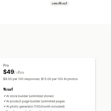
แสดงฟีเจอร์
กชัน
คำถามที่พบบ่อย
หน้าติดต่อ
้าย
แบบฟอร์ม
ส่วนของธีม
ตัวเลือกสินค้า
ชุดตัวเลือกที่ไม่มีที่สิ้นสุด
่ม
ชุดการเสนอสินค้าอื่นที่คล้ายกัน
ลก
้าสินค้า
BOGO
ราคาแบบกำหนดเอง
Pro
$49
/ เดือน
$8.00 per 100 responses; $15.00 per 100 AI photos
ฟีเจอร์
AI store builder (unlimited stores)
AI product page builder (unlimited pages
AI photo generator (100/month included)