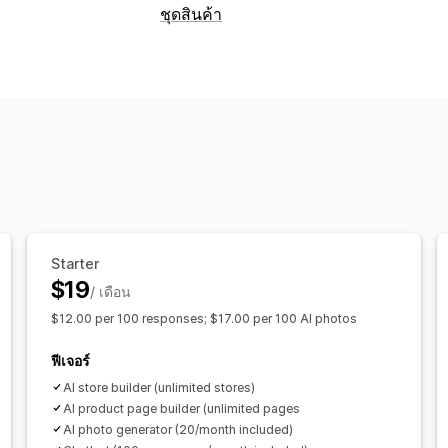
ประเภทหน้า
ชุดสินค้า
แลนดิ้งเพจ
หน้าหลัก
หน้าสินค้า
คอลเล
ประเภทชุดสินค้า
หน้าเกี่ยวกับเรา
หน้าตะกร้าสินค้า
ส่วนท
ชุดรวมคงที่
ชุดรวมมิกซ์แอนด์แมทช์
ชุด
การจัดการหน้าเว็บ
สร้างกล่อง
กล่องของขวัญ
ชุดการขายเพิ
เครื่องมือแก้ไข
เทมเพลต
ส่วนกลางทั่วโ
ชุดที่กำหนดเอง
การกำหนดราคาที่ตั้งได้
ส่วนลด
เปอร์เซ็นต์ส่วนลด
ส่วนลดในตะกร
การกำหนดราคาจำนวนมาก
การกำหนด
Starter
$19
/ เดือน
$12.00 per 100 responses; $17.00 per 100 AI photos
ฟีเจอร์
AI store builder (unlimited stores)
AI product page builder (unlimited pages
AI photo generator (20/month included)