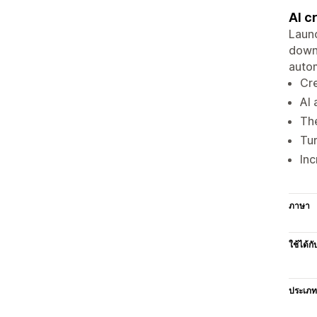
AI c
Launc
down 
autom
Cre
AI 
The
Tur
Inc
ภาษา
ใช้ได้กั
ประเภท