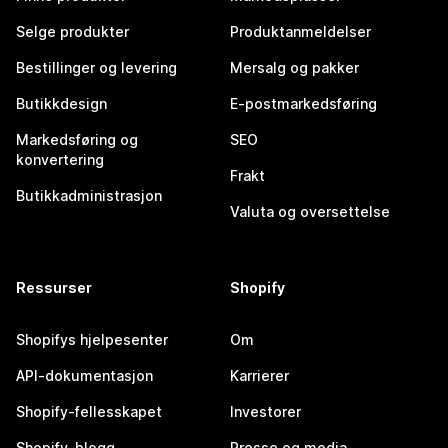
Selge produkter
Produktanmeldelser
Bestillinger og levering
Mersalg og pakker
Butikkdesign
E-postmarkedsføring
Markedsføring og
SEO
konvertering
Frakt
Butikkadministrasjon
Valuta og oversettelse
Ressurser
Shopify
Shopifys hjelpesenter
Om
API-dokumentasjon
Karrierer
Shopify-fellesskapet
Investorer
Shopify-blogg
Presse og media