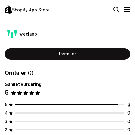
Shopify App Store
weclapp
Installer
Omtaler
(3)
Samlet vurdering
5
5
3
4
0
3
0
2
0