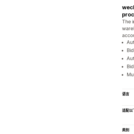
wecl
proc
The i
ware
accou
Aut
Bid
Au
Bid
Mu
语言
适配以
类别