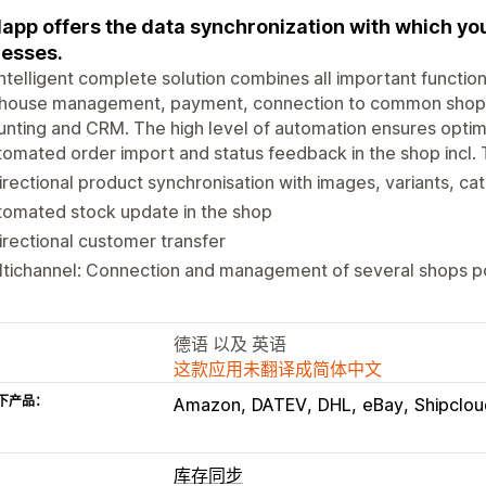
app offers the data synchronization with which y
esses.
ntelligent complete solution combines all important funct
house management, payment, connection to common shop 
nting and CRM. The high level of automation ensures opti
omated order import and status feedback in the shop incl. 
irectional product synchronisation with images, variants, c
tomated stock update in the shop
irectional customer transfer
ltichannel: Connection and management of several shops p
德语 以及 英语
这款应用未翻译成简体中文
下产品：
Amazon
DATEV
DHL
eBay
Shipclou
库存同步