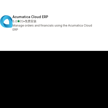
Acumatica Cloud ERP
星（满分 5 星）
5.0
(1)
•
免费安装
总共 1 条评论
Manage orders and financials using the Acumatica Cloud
ERP