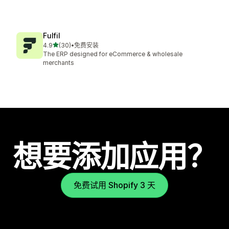
Fulfil
星（满分 5 星）
4.9
(30)
•
免费安装
总共 30 条评论
The ERP designed for eCommerce & wholesale
merchants
想要添加应用？
免费试用 Shopify 3 天