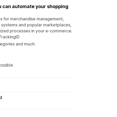
ou can automate your shopping
ions for merchandise management,
systems and popular marketplaces,
mized processes in your e-commerce.
TrackingID
ategories and much
ossible
d