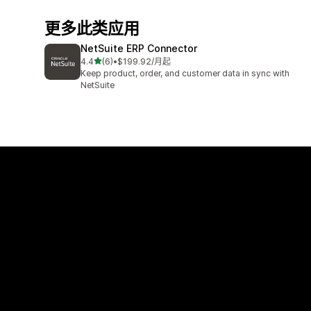
更多此类应用
NetSuite ERP Connector
星（满分 5 星）
4.4
(6)
•
$199.92/月起
总共 6 条评论
Keep product, order, and customer data in sync with
NetSuite