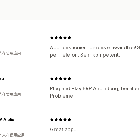
n
App funktioniert bei uns einwandfrei! 
 人在使用应用
per Telefon. Sehr kompetent.
ro
Plug and Play ERP Anbindung, bei alle
 人在使用应用
Probleme
 Atelier
Great app...
年 人在使用应用