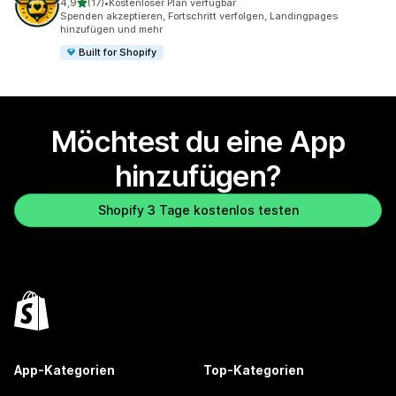
von 5 Sternen
4,9
(17)
•
Kostenloser Plan verfügbar
17 Rezensionen insgesamt
Spenden akzeptieren, Fortschritt verfolgen, Landingpages
hinzufügen und mehr
Built for Shopify
Möchtest du eine App
hinzufügen?
Shopify 3 Tage kostenlos testen
App-Kategorien
Top-Kategorien