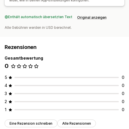
wider, wie in deinen App-Einstellungen konfiguriert.
Enthält automatisch übersetzten Text
Original anzeigen
Alle Gebühren werden in USD berechnet.
Rezensionen
Gesamtbewertung
0
5
0
4
0
3
0
2
0
1
0
Eine Rezension schreiben
Alle Rezensionen