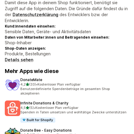
Damit diese App in deinem Shop funktioniert, benötigt sie
Zugriff auf die folgenden Daten. Die Gründe dafür findest du in
der
Datenschutzerklärung
des Entwicklers bzw. der
Entwicklerin.
Kund:innendaten einsehen:
Sensible Daten, Geräte- und Aktivitätsdaten
Daten von Mitarbeiter:innen und Beitragenden einsehen:
Shop-Inhaber
Shop-Daten anzeigen:
Produkte, Bestellungen
Details sehen
Mehr Apps wie diese
DonateMate
von 5 Sternen
4,2
(33)
•
Kostenloser Plan verfügbar
33 Rezensionen insgesamt
Benutzerdefinierte Spendenbeträge im gesamten Shop
akzeptieren
Infinite Donations & Charity
von 5 Sternen
4,5
(5)
•
Kostenloser Plan verfügbar
5 Rezensionen insgesamt
Spenden in Taten umsetzen und wohltätige Zwecke unterstützen
Built for Shopify
Donate Bee ‑ Easy Donations