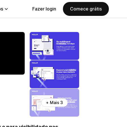
ps
Fazer login
Comece grátis
+ Mais 3
e para visibilidade nas