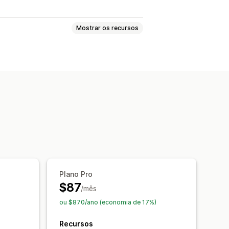
Mostrar os recursos
automática de tradução
magem
Tradução manual
os de pesquisa (SEO, na sigla em
URL
Gerenciamento de glossário
nador de idioma
Plano Pro
$87
/mês
ou $870/ano (economia de 17%)
Recursos