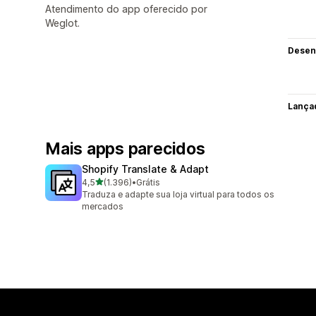
Atendimento do app oferecido por
Weglot.
Desen
Lança
Mais apps parecidos
Shopify Translate & Adapt
de 5 estrelas
4,5
(1.396)
•
Grátis
1396 avaliações ao todo
Traduza e adapte sua loja virtual para todos os
mercados