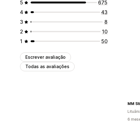
5
675
4
43
3
8
2
10
1
50
Escrever avaliação
Todas as avaliações
MM Sti
Lituâni
6 mes