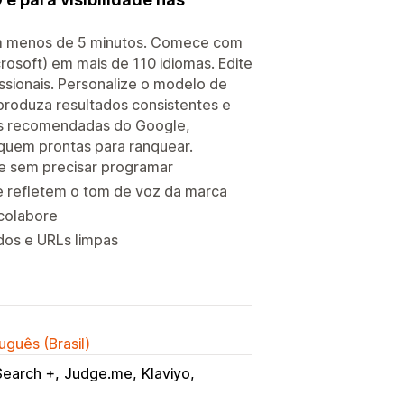
em menos de 5 minutos. Comece com
osoft) em mais de 110 idiomas. Edite
ssionais. Personalize o modelo de
produza resultados consistentes e
cas recomendadas do Google,
iquem prontas para ranquear.
te sem precisar programar
e refletem o tom de voz da marca
 colabore
dos e URLs limpas
uguês (Brasil)
Search +
Judge.me
Klaviyo