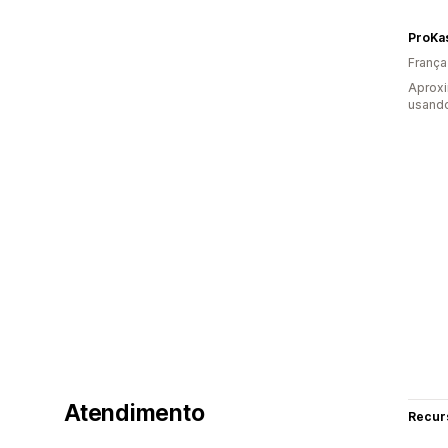
ProKa
França
Aproxi
usand
Atendimento
Recur