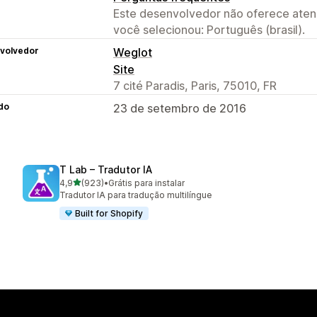
Este desenvolvedor não oferece atend
você selecionou: Português (brasil).
volvedor
Weglot
Site
7 cité Paradis, Paris, 75010, FR
do
23 de setembro de 2016
T Lab – Tradutor IA
de 5 estrelas
4,9
(923)
•
Grátis para instalar
923 avaliações ao todo
Tradutor IA para tradução multilíngue
Built for Shopify