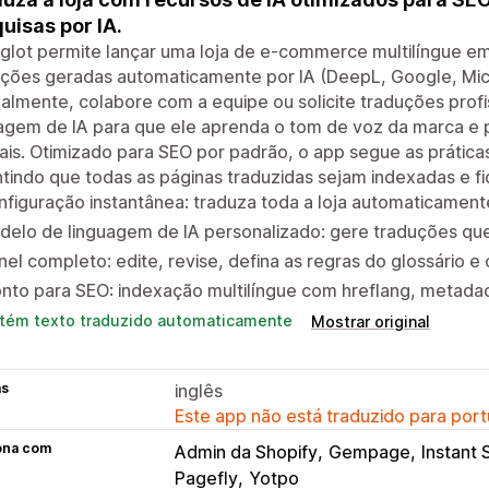
uisas por IA.
glot permite lançar uma loja de e-commerce multilíngue 
ções geradas automaticamente por IA (DeepL, Google, Micr
lmente, colabore com a equipe ou solicite traduções profi
agem de IA para que ele aprenda o tom de voz da marca e 
ais. Otimizado para SEO por padrão, o app segue as práti
tindo que todas as páginas traduzidas sejam indexadas e f
figuração instantânea: traduza toda a loja automaticamen
delo de linguagem de IA personalizado: gere traduções qu
nel completo: edite, revise, defina as regras do glossário e
nto para SEO: indexação multilíngue com hreflang, metada
tém texto traduzido automaticamente
Mostrar original
as
inglês
Este app não está traduzido para port
ona com
Admin da Shopify
Gempage
Instant 
Pagefly
Yotpo