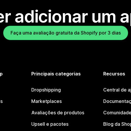
r adicionar um 
Faça uma avaliação gratuita da Shopify por 3 dias
p
Principais categorias
Recursos
Dropshipping
Central de a
os
Marketplaces
Documentaç
Avaliações de produtos
Comunidade
Upsell e pacotes
Blog da Sho