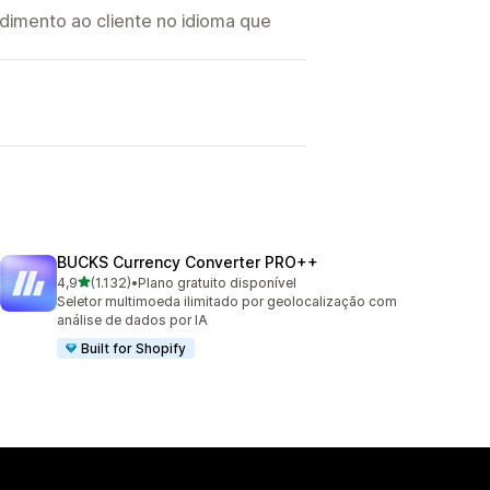
imento ao cliente no idioma que
BUCKS Currency Converter PRO++
de 5 estrelas
4,9
(1.132)
•
Plano gratuito disponível
1132 avaliações ao todo
Seletor multimoeda ilimitado por geolocalização com
análise de dados por IA
Built for Shopify