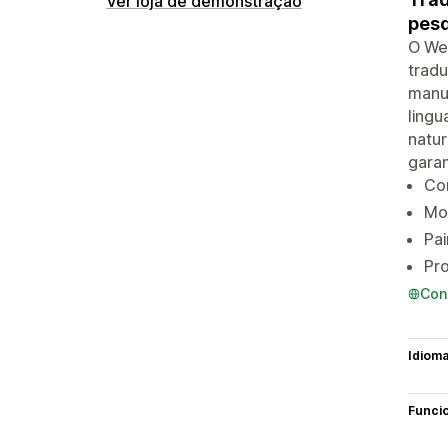
Ver loja de demonstração
pesq
O We
tradu
manua
lingu
natur
garan
Con
Mo
Pai
Pro
Con
Idiom
Funci