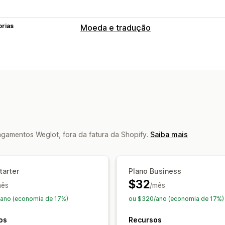
orias
Moeda e tradução
Tradução de idioma
Tradução automática
Sincronização 
Tradução em massa
Tradução de i
Tradução de metacampos
Tradução de Otimização de mecanism
inglês)
Tradução profissional
Tradução de 
gamentos Weglot, fora da fatura da Shopify.
Saiba mais
Redirecionamento automático
Alter
Design do alternador
tarter
Plano Business
$32
mês
/mês
ano (economia de 17%)
ou $320/ano (economia de 17%)
os
Recursos