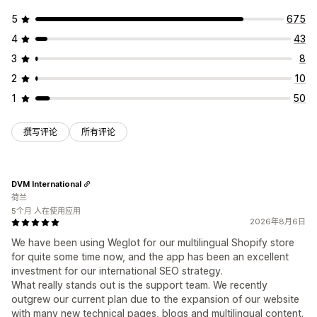
5
675
4
43
3
8
2
10
1
50
撰写评论
所有评论
DVM International
荷兰
5个月 人在使用应用
2026年8月6日
We have been using Weglot for our multilingual Shopify store
for quite some time now, and the app has been an excellent
investment for our international SEO strategy.
What really stands out is the support team. We recently
outgrew our current plan due to the expansion of our website
with many new technical pages, blogs and multilingual content.