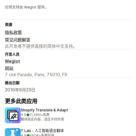
应用支持由 Weglot 提供。
资源
隐私政策
常见问题解答
此开发者不提供直接的简体中文支持。
开发人员
Weglot
网站
7 cité Paradis, Paris, 75010, FR
推出日期
2016年9月23日
更多此类应用
Shopify Translate & Adapt
星（满分 5 星）
4.5
(1,395)
•
免费
总共 1395 条评论
翻译商店内容，适应不同市场
T Lab ‑ 人工智能语言翻译
星（满分 5 星）
4.9
(924)
•
免费安装