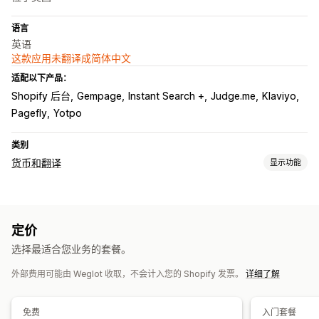
语言
英语
这款应用未翻译成简体中文
适配以下产品：
Shopify 后台
Gempage
Instant Search +
Judge.me
Klaviyo
Pagefly
Yotpo
类别
货币和翻译
显示功能
语言翻译
机器翻译
自动同步翻译
批量翻译
图片翻译
手动翻译
定价
元字段翻译
SEO 翻译
专业翻译
URL 翻译
术语表管理
选择最适合您业务的套餐。
自动重定向
语言切换器
切换器设计
外部费用可能由 Weglot 收取，不会计入您的 Shopify 发票。
详细了解
免费
入门套餐