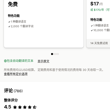
$17
免费
/月
或 $170/年（可
特色功能
特色功能
1 种翻译语言
1 种翻译语言
2,000 个翻译字词
10,000 个
14 天免费试用
包含自动翻译的文本
显示原文
所有费用均以USD结算。 定期费用和基于使用情况的费用每 30 天收取一次。
查看所有定价选项
评论
(786)
整体评分
4.5