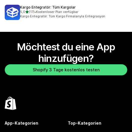
Kargo Entegratör: Tüm Kargolar
von 5 Sternen
5,0
(17)
•
Kostenloser Plan verfügbar
17 Rezensionen insgesamt
Kargo Entegratör: Tüm Kargo Firmalarıyla Entegrasyon
Möchtest du eine App
hinzufügen?
Shopify 3 Tage kostenlos testen
App-Kategorien
Top-Kategorien