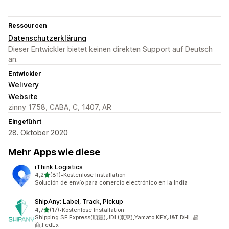
Ressourcen
Datenschutzerklärung
Dieser Entwickler bietet keinen direkten Support auf Deutsch
an.
Entwickler
Welivery
Website
zinny 1758, CABA, C, 1407, AR
Eingeführt
28. Oktober 2020
Mehr Apps wie diese
iThink Logistics
von 5 Sternen
4,2
(81)
•
Kostenlose Installation
81 Rezensionen insgesamt
Solución de envío para comercio electrónico en la India
ShipAny: Label, Track, Pickup
von 5 Sternen
4,7
(17)
•
Kostenlose Installation
17 Rezensionen insgesamt
Shipping SF Express(順豐),JDL(京東),Yamato,KEX,J&T,DHL,超
商,FedEx