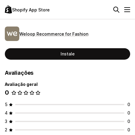
Shopify App Store
Weloop Recommerce for Fashion
Instale
Avaliações
Avaliação geral
0
5
0
4
0
3
0
2
0