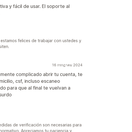
iva y fácil de usar. El soporte al
.
stamos felices de trabajar con ustedes y
iten.
16 กรกฎาคม 2024
emente complicado abrir tu cuenta, te
cilio, csf, incluso escaneo
do para que al final te vuelvan a
bsurdo
didas de verificación son necesarias para
 normativo. Apreciamos tu paciencia y