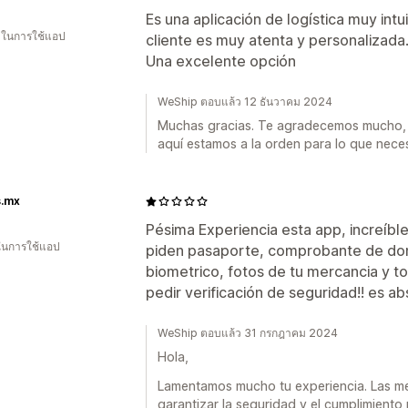
Es una aplicación de logística muy intuit
น ในการใช้แอป
cliente es muy atenta y personalizada
Una excelente opción
WeShip ตอบแล้ว 12 ธันวาคม 2024
Muchas gracias. Te agradecemos mucho, e
aquí estamos a la orden para lo que neces
s.mx
Pésima Experiencia esta app, increíbl
 ในการใช้แอป
piden pasaporte, comprobante de domi
biometrico, fotos de tu mercancia y to
pedir verificación de seguridad!! es a
WeShip ตอบแล้ว 31 กรกฎาคม 2024
Hola,
Lamentamos mucho tu experiencia. Las me
garantizar la seguridad y el cumplimiento