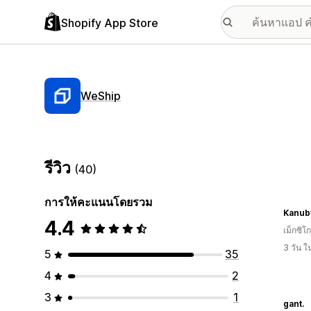
Shopify App Store
WeShip
รีวิว
(40)
การให้คะแนนโดยรวม
Kanub
4.4
เม็กซิโก
3 วัน 
5
35
4
2
3
1
gant.