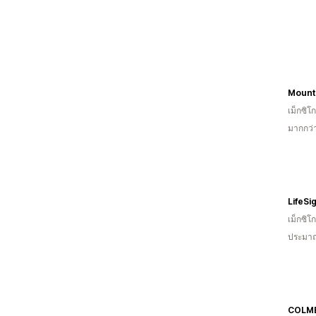
Mount
เม็กซิโก
มากกว่า
LifeSi
เม็กซิโก
ประมาณ
COLM