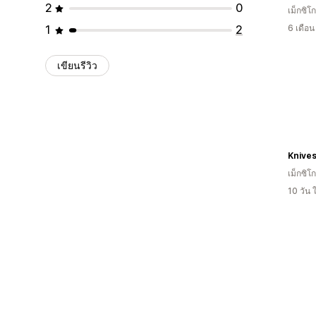
2
0
เม็กซิโก
1
2
6 เดือ
เขียนรีวิว
Knive
เม็กซิโก
10 วัน