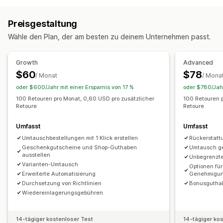
Manuelle Rückerstattungen
Umtauschaktionen
Ersatz
Stornierungen von Bestellungen
Bestellstatus
Rückgaben im Geschäft
QR-Codes
Geschenkgutscheine
Preisgestaltung
Versandaktualisierungen
Rückerstattungen
Shop-Guthaben
Geschenkrückgaben
Rabattcodes
Wähle den Plan, der am besten zu deinem Unternehmen passt.
Rücksendungen und Umtausch
Verwaltung von Rückgaben
Kundenbenachrichtigungen
Automatische Genehmigungen
Rückgabeportal
Growth
Advanced
Mitarbeiter-Benachrichtigungen
Benutzerdefinierte Richtlinien
$60
$78
/ Monat
/ Mona
Anpassung
Nicht rückgabefähige Artikel
Rückgabefenster
oder $600/Jahr mit einer Ersparnis von 17 %
oder $780/Jahr
Sammelbenachrichtigungen
SMS-Vorlagen
Rückgabegründe
Mehrere Sprachen
Versandetiketten
100 Retouren pro Monat, 0,60 USD pro zusätzlicher
100 Retouren p
Retoure
Retoure
Rückgabe-Tracking
SMS-Benachrichtigungen
E-Mail-Benachrichtigungen
Benutzerdefiniertes Branding
Umfasst
Umfasst
Verwaltung von Rückerstattungen
Umtauschbestellungen mit 1 Klick erstellen
Rückerstatt
Geschenkgutscheine und Shop-Guthaben
Umtausch ge
Lagerbestands-Updates
Kunden-Blockierlisten
Analysen
ausstellen
Unbegrenzte
Varianten-Umtausch
Optionen fü
Erweiterte Automatisierung
Genehmigun
Durchsetzung von Richtlinien
Bonusgutha
Wiedereinlagerungsgebühren
14-tägiger kostenloser Test
14-tägiger ko