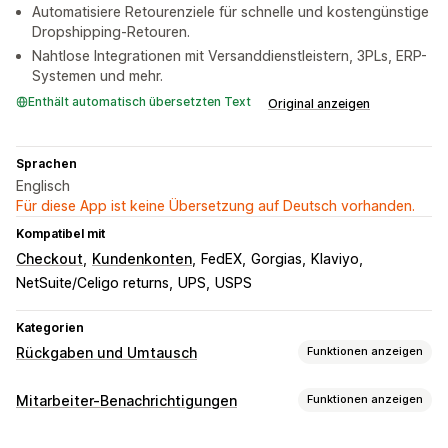
Automatisiere Retourenziele für schnelle und kostengünstige
Dropshipping-Retouren.
Nahtlose Integrationen mit Versanddienstleistern, 3PLs, ERP-
Systemen und mehr.
Enthält automatisch übersetzten Text
Original anzeigen
Sprachen
Englisch
Für diese App ist keine Übersetzung auf Deutsch vorhanden.
Kompatibel mit
Checkout
Kundenkonten
FedEX
Gorgias
Klaviyo
NetSuite/Celigo returns
UPS
USPS
Kategorien
Rückgaben und Umtausch
Funktionen anzeigen
Rückgabeoptionen
Mitarbeiter-Benachrichtigungen
Funktionen anzeigen
Automatische Rückerstattungen
Benachrichtigungsarten