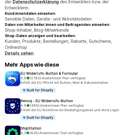
der
Datenschutzerklärung
des Entwicklers bzw. der
Entwicklerin.
Kund:innendaten einsehen:
Sensible Daten, Geräte- und Aktivitätsdaten
Daten von Mitarbeiter:innen und Beitragenden einsehen:
Shop-Inhaber, Blog-Mitwirkende
Shop-Daten anzeigen und bearbeiten:
Kunden, Produkte, Bestellungen, Rabatte, Gutscheine,
Onlineshop
Details sehen
Mehr Apps wie diese
EU Widerrufs‑Button & Formular
von 5 Sternen
4,9
(2.182)
•
Kostenloser Plan verfügbar
2182 Rezensionen insgesamt
Erfüllt die EU-Pflicht mit Button, Mail & Dokumentation
Built for Shopify
Revoq ‑ EU Widerrufs‑Button
von 5 Sternen
4,9
(485)
•
Kostenloser Plan verfügbar
485 Rezensionen insgesamt
Erfüllt die EU Richtlinie mit Bestätigungsmail und ohne Login.
Built for Shopify
ShipStation
von 5 Sternen
4,3
(625)
•
Kostenloser Test verfügbar
625 Rezensionen insgesamt