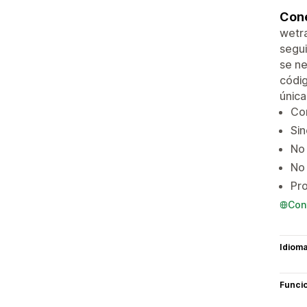
Cone
wetra
segui
se ne
códig
única
Con
Sin
No 
No 
Pro
Con
Idiom
Funci