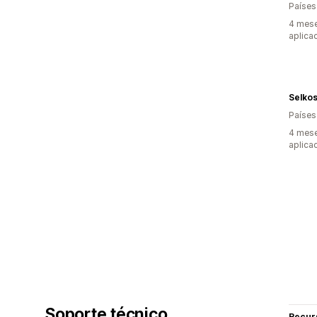
Países
4 mese
aplica
Selko
Países
4 mese
aplica
Soporte técnico
Recur