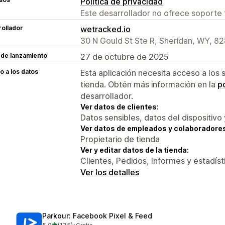
Política de privacidad
Este desarrollador no ofrece soporte 
ollador
wetracked.io
30 N Gould St Ste R, Sheridan, WY, 8
 de lanzamiento
27 de octubre de 2025
 a los datos
Esta aplicación necesita acceso a los 
tienda. Obtén más información en la
po
desarrollador.
Ver datos de clientes:
Datos sensibles, datos del dispositivo 
Ver datos de empleados y colaboradore
Propietario de tienda
Ver y editar datos de la tienda:
Clientes, Pedidos, Informes y estadíst
Ver los detalles
Parkour: Facebook Pixel & Feed
de 5 estrellas