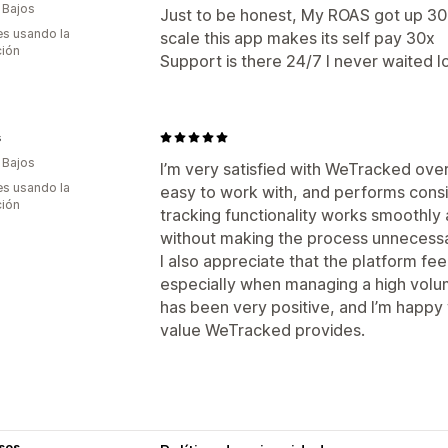
 Bajos
Just to be honest, My ROAS got up 30
s usando la
scale this app makes its self pay 30x
ción
Support is there 24/7 I never waited l
s
 Bajos
I’m very satisfied with WeTracked over
s usando la
easy to work with, and performs consi
ción
tracking functionality works smoothly
without making the process unnecessa
I also appreciate that the platform fee
especially when managing a high volu
has been very positive, and I’m happy
value WeTracked provides.
sos