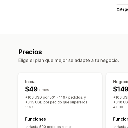
Categ
Precios
Elige el plan que mejor se adapte a tu negocio.
Inicial
Negoci
$49
$14
al mes
+100 USD por 501 - 1.167 pedidos, y
+100 USD
+0,15 USD por pedido que supere los
+0,10 US
1.167
4.000
Funciones
Funcio
Hasta 500 pedidos al mes
Hasta 