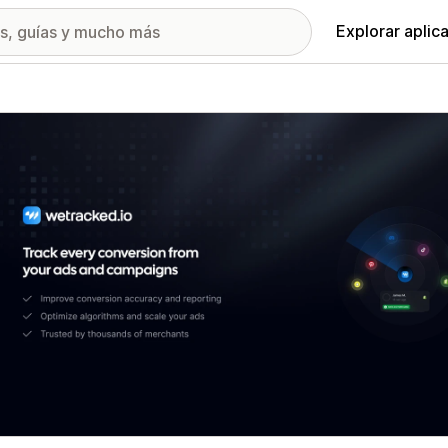
Explorar aplic
ía de imágenes destacadas