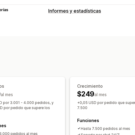
orías
Informes y estadísticas
Comportamiento de los clientes
Seguimiento en tiempo real
Seguimie
Marketing y ventas
Seguimiento de UTM
Seguimiento co
Imágenes e informes
Panel de control de informes y estadí
Análisis históricos
Cumplimiento con
os
Crecimiento
9
$249
al mes
al mes
 por 3.001 - 4.000 pedidos, y
+0,05 USD por pedido que super
D por pedido que supere los
7.500
Funciones
nes
Hasta 7.500 pedidos al mes
3.000 pedidos al mes
Soporte por chat 24/7