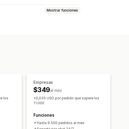
Mostrar funciones
nto de actividad
n píxel
sticas
Informes personalizados
 RGPD
Empresas
$349
al mes
e los
+0,035 USD por pedido que supere los
11.000
Funciones
Hasta 9.500 pedidos al mes
Soporte por chat 24/7