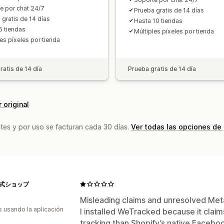
e por chat 24/7
Prueba gratis de 14 días
 gratis de 14 días
Hasta 10 tiendas
5 tiendas
Múltiples píxeles por tienda
es píxeles por tienda
ratis de 14 día
Prueba gratis de 14 día
 original
tes y por uso se facturan cada 30 días.
Ver todas las opciones de
e公式ショップ
Misleading claims and unresolved Meta
s usando la aplicación
I installed WeTracked because it clai
tracking than Shopify’s native Faceb