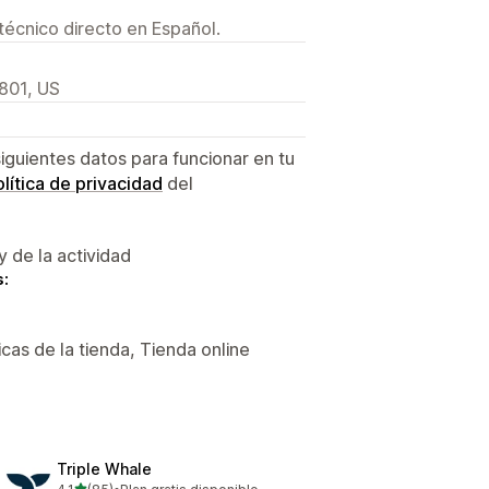
técnico directo en Español.
2801, US
siguientes datos para funcionar en tu
lítica de privacidad
del
y de la actividad
s:
icas de la tienda, Tienda online
Triple Whale
de 5 estrellas