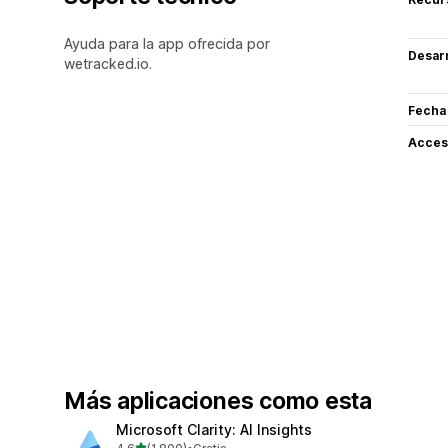
Ayuda para la app ofrecida por
Desarr
wetracked.io.
Fecha
Acceso
Más aplicaciones como esta
Microsoft Clarity: AI Insights
de 5 estrellas