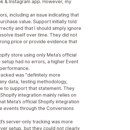
ook & Instagram app. However, my
, including an issue indicating that
rchase value. Support initially told
ectly and that I should simply ignore
solve itself over time. They did not
rong price or provide evidence that
ify store using only Meta’s official
setup had no errors, a higher Event
s performance.
acked was “definitely more
 any data, testing methodology,
ce to support that statement. They
e Shopify integration mainly relies on
at Meta’s official Shopify integration
e events through the Conversions
d’s server-only tracking was more
er setup, but they could not clearly