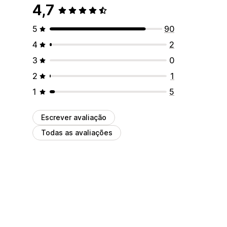
4,7
5
90
4
2
3
0
2
1
1
5
Escrever avaliação
Todas as avaliações