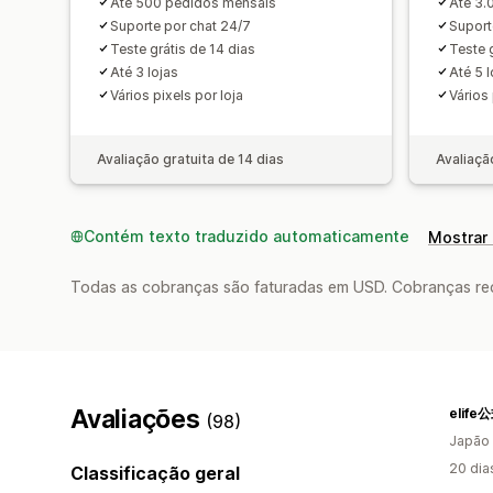
Até 500 pedidos mensais
Até 3.
Suporte por chat 24/7
Suport
Teste grátis de 14 dias
Teste 
Até 3 lojas
Até 5 l
Vários pixels por loja
Vários 
Avaliação gratuita de 14 dias
Avaliaçã
Contém texto traduzido automaticamente
Mostrar 
Todas as cobranças são faturadas em USD. Cobranças reco
Avaliações
elif
(98)
Japão
20 dia
Classificação geral