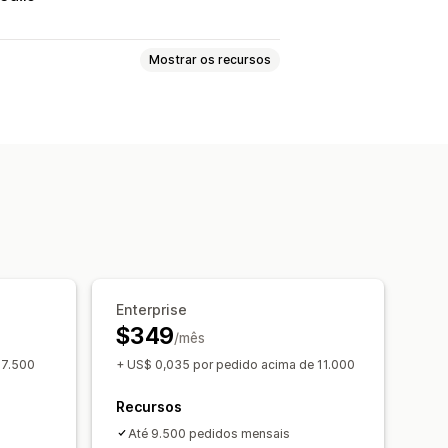
Mostrar os recursos
ompanhamento de atividade
go de Urchin (UTM, na sigla em
Enterprise
rios personalizados
$349
/mês
 o GDPR
 7.500
+ US$ 0,035 por pedido acima de 11.000
Recursos
Até 9.500 pedidos mensais