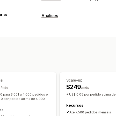
orias
Análises
Comportamento do cliente
Acompanhamento em tempo real
Ac
Marketing e vendas
Acompanhamento do Monitor de tráfe
inglês)
Acompanhamento de pixel
Elementos visuais e relatórios
ss
Scale-up
Painel de controle de análises
Relató
9
$249
/mês
/mês
Análise histórica
Conformidade com
0 para 3.001 a 4.000 pedidos e
+ US$ 0,05 por pedido acima de
10 por pedido acima de 4.000
Recursos
os
Até 7.500 pedidos mensais