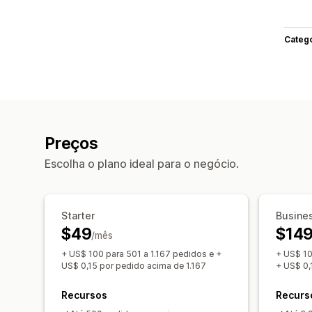
Categ
Preços
Escolha o plano ideal para o negócio.
Starter
Busine
$49
$14
/mês
+ US$ 100 para 501 a 1.167 pedidos e +
+ US$ 10
US$ 0,15 por pedido acima de 1.167
+ US$ 0,
Recursos
Recurs