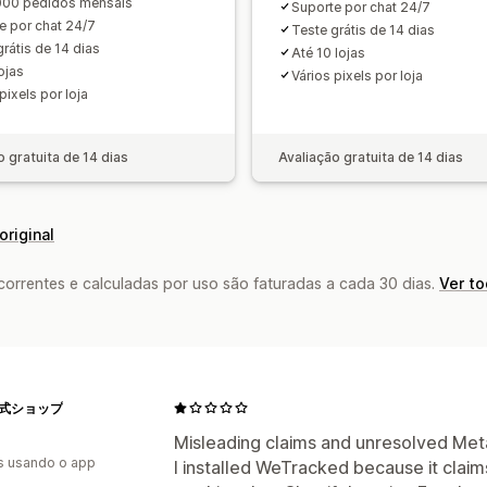
000 pedidos mensais
Suporte por chat 24/7
e por chat 24/7
Teste grátis de 14 dias
grátis de 14 dias
Até 10 lojas
ojas
Vários pixels por loja
pixels por loja
o gratuita de 14 dias
Avaliação gratuita de 14 dias
original
rrentes e calculadas por uso são faturadas a cada 30 dias.
Ver t
e公式ショップ
Misleading claims and unresolved Meta
s usando o app
I installed WeTracked because it clai