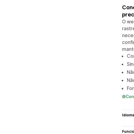
Cone
prec
O wet
rastr
neces
confi
mante
Co
Si
Nã
Não
For
Con
Idiom
Funci