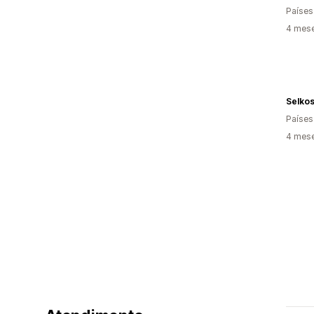
Países
4 mes
Selko
Países
4 mes