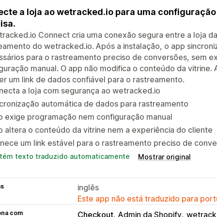
cte a loja ao wetracked.io para uma configuração
isa.
racked.io Connect cria uma conexão segura entre a loja da
eamento do wetracked.io. Após a instalação, o app sincroniz
sários para o rastreamento preciso de conversões, sem exi
guração manual. O app não modifica o conteúdo da vitrine. A
r um link de dados confiável para o rastreamento.
necta a loja com segurança ao wetracked.io
ncronização automática de dados para rastreamento
o exige programação nem configuração manual
 altera o conteúdo da vitrine nem a experiência do cliente
nece um link estável para o rastreamento preciso de conv
tém texto traduzido automaticamente
Mostrar original
as
inglês
Este app não está traduzido para port
ona com
Checkout
Admin da Shopify
wetrack