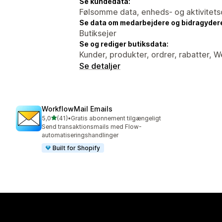
Se kundedata:
Følsomme data, enheds- og aktivitets
Se data om medarbejdere og bidragyder
Butiksejer
Se og rediger butiksdata:
Kunder, produkter, ordrer, rabatter, 
Se detaljer
WorkflowMail Emails
ud af 5 stjerner
5,0
(41)
•
Gratis abonnement tilgængeligt
41 anmeldelser i alt
Send transaktionsmails med Flow-
automatiseringshandlinger
Built for Shopify