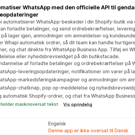
matiser WhatsApp med den officielle API til gendan
eopdateringer
 automatiserer WhatsApp-beskeder i din Shopify-butik via 
n forladte betalinger, og send ordrebekræftelser, levering
r på lager igen, anmodninger om anmeldelser og kundeunde
r Whapi automatisk ordrer, så dit team kan handle hurtiger
r, og chat direkte fra WhatsApp Business App. Tilføj en 
lelse eller nyhedsbrevswidget på din butiksfacade.
ndannelse af forladte betalinger og ordrebekræftelser på
tsApp-leveringsopdateringer, notifikationer om varer på l
atsApp-markedsføringskampagner og anmodninger om an
atsApp-chatknap, pop op-meddelelse og nyhedsbrevswid
 automatisk Shopify-ordrer, og chat fra WhatsApp Busines
eholder maskinoversat tekst
Vis oprindelig
Engelsk
Denne app er ikke oversat til Dansk