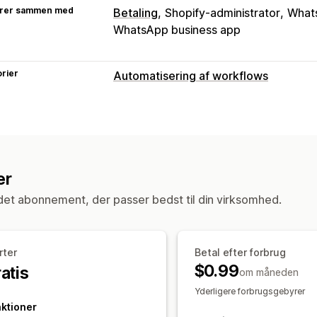
rer sammen med
Betaling
Shopify-administrator
Whats
WhatsApp business app
rier
Automatisering af workflows
Automatiseringsopgaver
Registrering af svindel
Ordretags
Be
Tilpasning
er
API’er
Tilpassede udløsere
Skabelo
Automatisk synkronisering af data
Ti
et abonnement, der passer bedst til din virksomhed.
rter
Betal efter forbrug
$0.99
atis
om måneden
Yderligere forbrugsgebyrer
ktioner