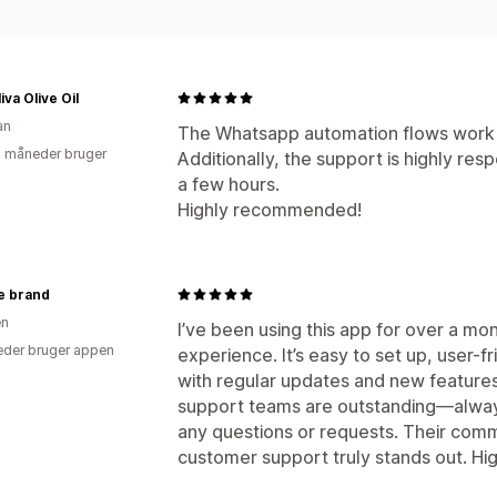
iva Olive Oil
an
The Whatsapp automation flows work g
2 måneder bruger
Additionally, the support is highly resp
a few hours.
Highly recommended!
he brand
en
I’ve been using this app for over a mo
der bruger appen
experience. It’s easy to set up, user-f
with regular updates and new featur
support teams are outstanding—always
any questions or requests. Their co
customer support truly stands out. H