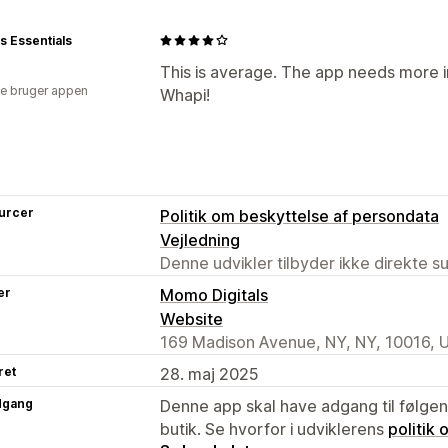
 Essentials
This is average. The app needs more 
e bruger appen
Whapi!
urcer
Politik om beskyttelse af persondata
Vejledning
Denne udvikler tilbyder ikke direkte s
er
Momo Digitals
Website
169 Madison Avenue, NY, NY, 10016, 
ret
28. maj 2025
dgang
Denne app skal have adgang til følgend
butik. Se hvorfor i udviklerens
politik