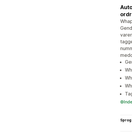
Auto
ordr
Whapi
Genda
vare
tagge
numme
medde
Ge
Wha
Wh
Wh
Tag
Ind
Sprog