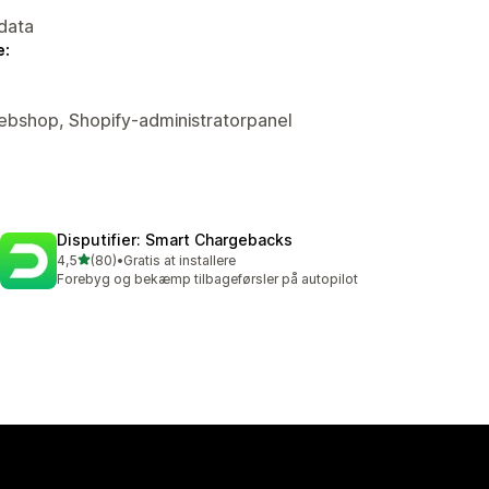
data
e:
Webshop, Shopify-administratorpanel
Disputifier: Smart Chargebacks
ud af 5 stjerner
4,5
(80)
•
Gratis at installere
80 anmeldelser i alt
Forebyg og bekæmp tilbageførsler på autopilot