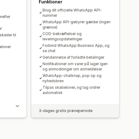
Funktioner
Brug dit officielle WhatsApp API-
nummer
refter
WhatsApp API-gebyrer gælder (ingen
grænse)
r
COD-bekræftelser og
keder til
leveringsopdateringer
Forbind WhatsApp Business App, og
loner
se chat
Gendannelse af forladte betalinger
Notifikationer om varer på lager igen
og anmodninger om anmeldelser
WhatsApp-chatknap, pop op og
nyhedsbrev
Tilpas skabeloner, og tag ordrer
automatisk
3-dages gratis prøveperiode