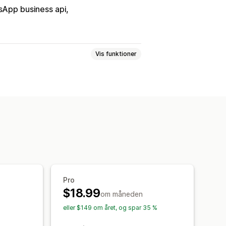
App business api
Vis funktioner
handling af ordrer
ner
lpassede arbejdsprocesser
Pro
$18.99
om måneden
eller $149 om året, og spar 35 %