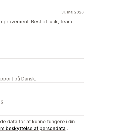
31. maj 2026
improvement. Best of luck, team
upport på Dansk.
US
e data for at kunne fungere i din
 om beskyttelse af persondata
.