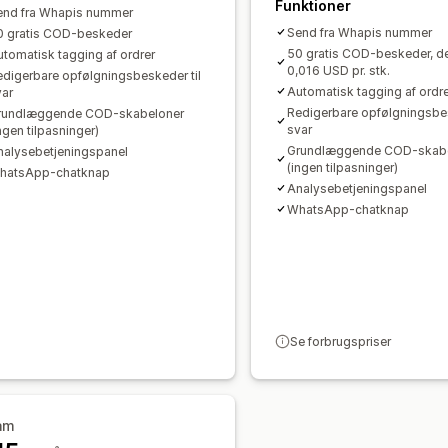
Funktioner
end fra Whapis nummer
Send fra Whapis nummer
0 gratis COD-beskeder
50 gratis COD-beskeder, de
tomatisk tagging af ordrer
0,016 USD pr. stk.
edigerbare opfølgningsbeskeder til
Automatisk tagging af ordre
var
Redigerbare opfølgningsbes
rundlæggende COD-skabeloner
svar
ngen tilpasninger)
Grundlæggende COD-skabe
nalysebetjeningspanel
(ingen tilpasninger)
hatsApp-chatknap
Analysebetjeningspanel
WhatsApp-chatknap
Se forbrugspriser
am