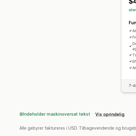
$
elle
Fun
Al
F
De
a
Ti
Ef
AI
7-d
Indeholder maskinoversat tekst
Vis oprindelig
Alle gebyrer faktureres i USD. Tilbagevendende og brugs