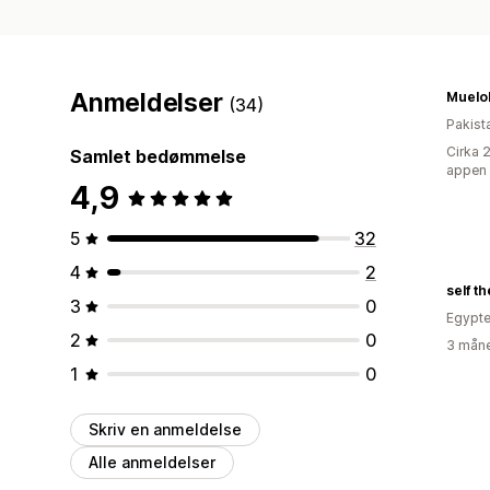
Anmeldelser
Muelol
(34)
Pakist
Cirka 
Samlet bedømmelse
appen
4,9
5
32
4
2
self t
3
0
Egypt
2
0
3 måne
1
0
Skriv en anmeldelse
Alle anmeldelser