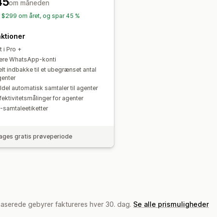
45
om måneden
r $299 om året, og spar 45 %
ktioner
t i Pro +
lere WhatsApp-konti
lt indbakke til et ubegrænset antal
genter
ldel automatisk samtaler til agenter
fektivitetsmålinger for agenter
-samtaleetiketter
ages gratis prøveperiode
baserede gebyrer faktureres hver 30. dag.
Se alle prismuligheder