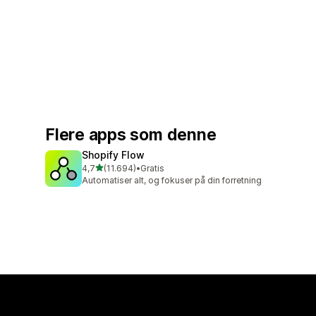
Flere apps som denne
Shopify Flow
ud af 5 stjerner
4,7
(11.694)
•
Gratis
11694 anmeldelser i alt
Automatiser alt, og fokuser på din forretning