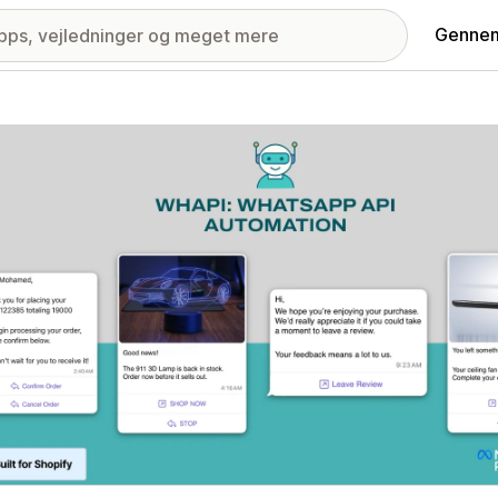
Gennem
ri med udvalgte billeder