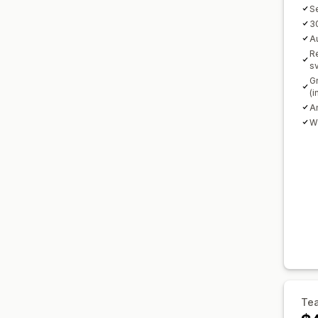
S
3
Au
R
s
G
(i
A
W
Te