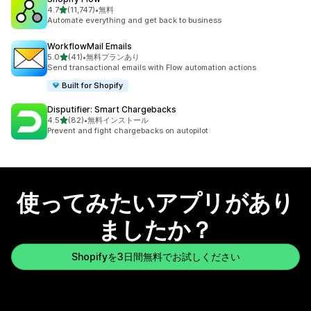
5つ星中
4.7
(11,747)
•
無料
合計レビュー数：11747件
Automate everything and get back to business
WorkflowMail Emails
5つ星中
5.0
(41)
•
無料プランあり
合計レビュー数：41件
Send transactional emails with Flow automation actions
Built for Shopify
Disputifier: Smart Chargebacks
5つ星中
4.5
(82)
•
無料インストール
合計レビュー数：82件
Prevent and fight chargebacks on autopilot
使ってみたいアプリがあり
ましたか？
Shopifyを3日間無料でお試しください