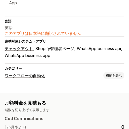
App
言語
英語
このアプリは日本語に翻訳されていません
連携対象システム・アプリ
チェックアウト
Shopify管理者ページ
WhatsApp business api
WhatsApp business app
カテゴリー
ワークフローの自動化
機能を表示
オートメーションタスク
不正注文の検知
注文タグ
注文処理
月額料金を見積もる
カスタマイズ
端数を切り上げて表示します
API
カスタムトリガー
テンプレート
データの自動同期
Cod Confirmations
カスタムワークフロー
0
1か月あたり