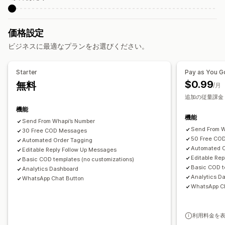
価格設定
ビジネスに最適なプランをお選びください。
Starter
Pay as You G
$0.99
無料
/月
追加の従量課金
機能
機能
Send From Whapi’s Number
Send From W
30 Free COD Messages
50 Free CO
Automated Order Tagging
Automated O
Editable Reply Follow Up Messages
Editable Re
Basic COD templates (no customizations)
Basic COD t
Analytics Dashboard
Analytics D
WhatsApp Chat Button
WhatsApp C
利用料金を