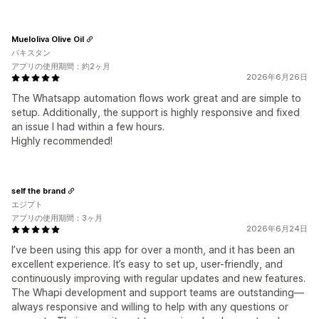
Mueloliva Olive Oil
パキスタン
アプリの使用期間：約2ヶ月
2026年6月26日
The Whatsapp automation flows work great and are simple to
setup. Additionally, the support is highly responsive and fixed
an issue I had within a few hours.
Highly recommended!
self the brand
エジプト
アプリの使用期間：3ヶ月
2026年6月24日
I’ve been using this app for over a month, and it has been an
excellent experience. It’s easy to set up, user-friendly, and
continuously improving with regular updates and new features.
The Whapi development and support teams are outstanding—
always responsive and willing to help with any questions or