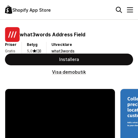
Shopify App Store
what3words Address Field
Priser
Betyg
Utvecklare
Gratis
5,0
(3)
what3words
Installera
Visa demobutik