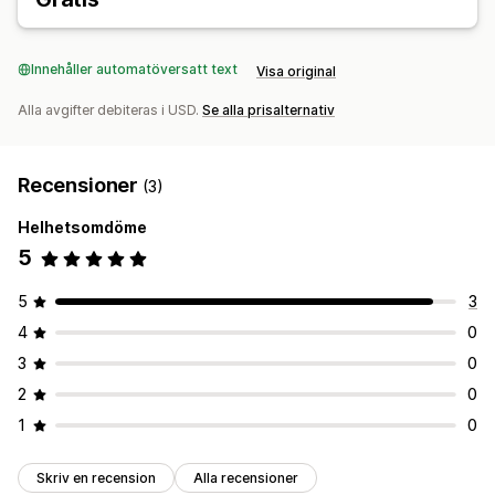
Innehåller automatöversatt text
Visa original
Alla avgifter debiteras i USD.
Se alla prisalternativ
Recensioner
(3)
Helhetsomdöme
5
5
3
4
0
3
0
2
0
1
0
Skriv en recension
Alla recensioner