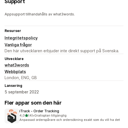
Support
Appsupport tillhandahålls av what3words.
Resurser
Integritetspolicy
Vanliga frågor
Den här utvecklaren erbjuder inte direkt support på Svenska.
Utvecklare
what3words
Webbplats
London, ENG, GB
Lansering
5 september 2022
Fler appar som den här
iTrack ‑ Order Tracking
av 5 stjärnor
4,0
(4)
•
Gratisplan tillgänglig
4 recensioner totalt
Anpassad orderspårare och ordersökning exakt som du vill ha det