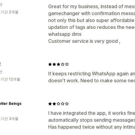
탄
Great for my business, instead of messa
 기간 2개월
gamechanger with confirmation message
not only this but also super affordabl
updation of tags also reduces the ne
whatsapp dms
Customer service is very good ,
Z
탄
It keeps restricting WhatsApp again 
 기간 12개월
doesn't work. Need to make some ne
tter Beings
I have integrated the app, it works fine
 기간 3개월
automatically stops sending messages
Has happened twice without any intima