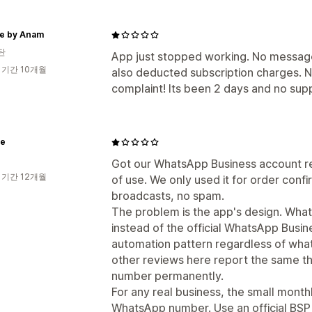
le by Anam
탄
App just stopped working. No message
 기간 10개월
also deducted subscription charges. N
complaint! Its been 2 days and no sup
ue
Got our WhatsApp Business account re
 기간 12개월
of use. We only used it for order con
broadcasts, no spam.
The problem is the app's design. What
instead of the official WhatsApp Busi
automation pattern regardless of what
other reviews here report the same th
number permanently.
For any real business, the small month
WhatsApp number. Use an official BSP 