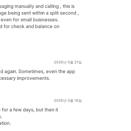
ging manually and calling , this is
 being sent within a split second ,
e even for small buisnesses.
ed for check and balance on
2026년 5월 21일
and again. Sometimes, even the app
cessary improvements.
2026년 5월 16일
 for a few days, but then it
.
tion.