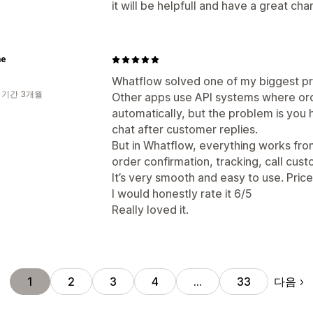
it will be helpfull and have a great ch
me
Whatflow solved one of my biggest p
 기간 3개월
Other apps use API systems where orde
automatically, but the problem is you
chat after customer replies.
But in Whatflow, everything works fr
order confirmation, tracking, call cust
It’s very smooth and easy to use. Price
I would honestly rate it 6/5
Really loved it.
다음
1
2
3
4
…
33