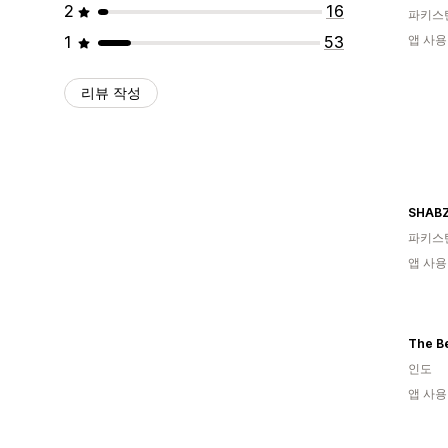
2
16
파키스
1
53
앱 사용
리뷰 작성
SHAB
파키스
앱 사용
The Be
인도
앱 사용