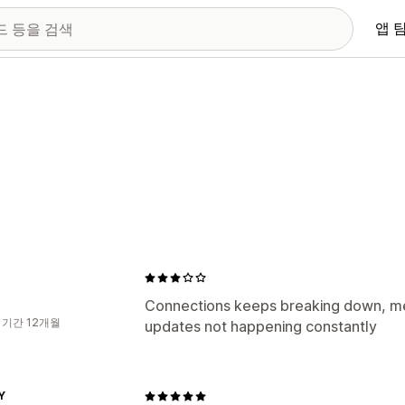
앱 
Connections keeps breaking down, me
 기간 12개월
updates not happening constantly
Y