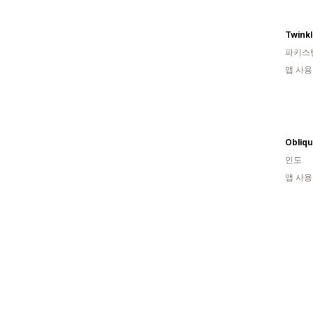
Twink
파키스
앱 사용
Obliq
인도
앱 사용