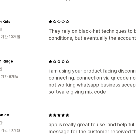
orKids
탄
They rely on black-hat techniques to
 기간 10개월
conditions, but eventually the account
n Ridge
탄
i am using your product facing discon
 기간 8개월
connecting. connection via qr code no
not working whatsapp business accep
software giving mix code
nn.co
탄
app is really great to use. and help fu
 기간 10개월
message for the customer received th