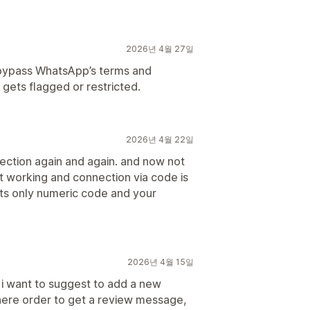
2026년 4월 27일
 bypass WhatsApp’s terms and
 gets flagged or restricted.
2026년 4월 22일
nection again and again. and now not
t working and connection via code is
ts only numeric code and your
2026년 4월 15일
l. i want to suggest to add a new
ere order to get a review message,