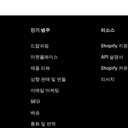
인기 범주
리소스
드랍쉬핑
Shopify 지
마켓플레이스
API 설명서
제품 리뷰
Shopify 커
상향 판매 및 번들
리서치
이메일 마케팅
SEO
배송
통화 및 번역